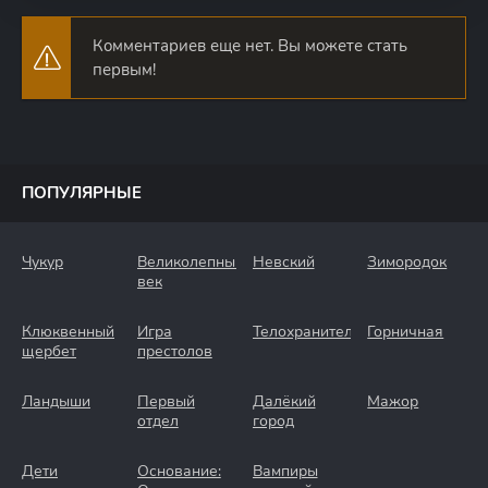
Комментариев еще нет. Вы можете стать
первым!
ПОПУЛЯРНЫЕ
Чукур
Великолепный
Невский
Зимородок
век
Клюквенный
Игра
Телохранители
Горничная
щербет
престолов
Ландыши
Первый
Далёкий
Мажор
отдел
город
Дети
Основание:
Вампиры