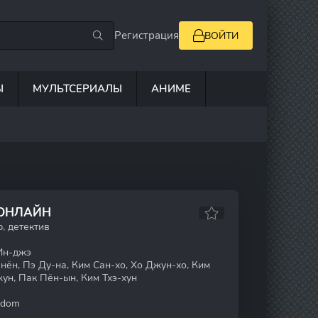
Регистрация
ВОЙТИ
Ы
МУЛЬТСЕРИАЛЫ
АНИМЕ
 ОНЛАЙН
, детектив
Ин-джэ
ён, Пэ Ду-на, Ким Сан-хо, Хо Джун-хо, Ким
жун, Пак Пён-ын, Ким Тхэ-хун
gdom