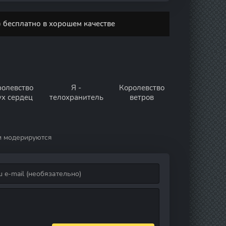
 бесплатно в хорошем качестве
ролевство
Я -
Королевство
ух сердец
телохранитель
ветров
и модерируются