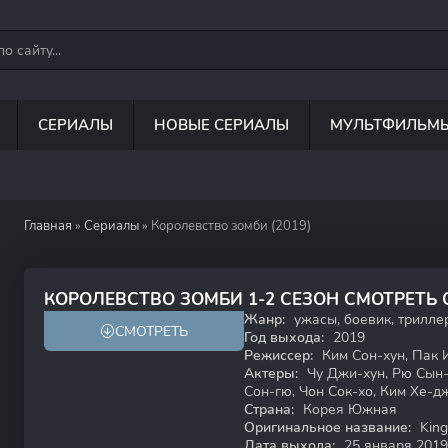
СЕРИАЛЫ
НОВЫЕ СЕРИАЛЫ
МУЛЬТФИЛЬМ
Главная
»
Сериалы
» Королевство зомби (2019)
7.7
8.3
КОРОЛЕВСТВО ЗОМБИ 1-2 СЕЗОН СМОТРЕТЬ
Жанр:
ужасы, боевик, триллер
СМОТРЕТЬ
18+
Год выхода:
2019
Режиссер:
Ким Сон-хун, Пак 
Актеры:
Чу Джи-хун, Рю Сын-н
Сон-гю, Чон Сок-хо, Ким Хе-д
Страна:
Корея Южная
Оригинальное название:
Kin
Дата выхода:
25 января 2019