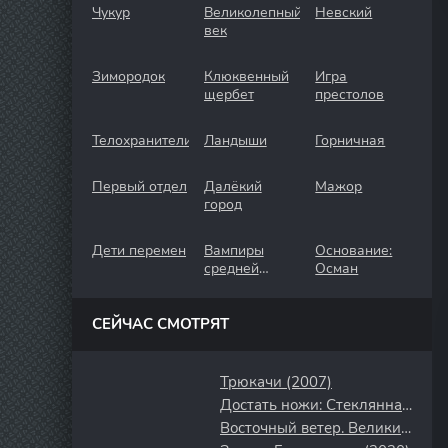
Чукур
Великолепный
Невский
век
Зимородок
Клюквенный
Игра
щербет
престолов
Телохранители
Ландыши
Горничная
Первый отдел
Далёкий
Мажор
город
Дети перемен
Вампиры
Основание:
средней
Осман
полосы
СЕЙЧАС СМОТРЯТ
Трюкачи (2007)
Достать ножи: Стеклянная луковица (2022)
Восточный ветер. Великий ураган (2021)