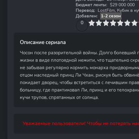
Бюджет ленты:
$29 000 000
Перевод:
LostFilm, Кубик в куб
Добавлен:
1-2 сезон
0
1
2
3
4
0
5
6
7
8
9
10
Описание сериала
Чосон после разорительной войны. Долго болевший п
жизни в виде плотоядной нежити, что тщательно скр
не забывая регулярно кормить монарха придворными
отцом наследный принц Ли Чхан, рискуя быть обвинё
покидает дворец, чтобы встретиться с лечившим пра
больницу, где практиковал Ли, принц и его телохра
кучи трупов, спрятанных от солнца.
Уважаемые пользователи! Чтобы не потерять нас