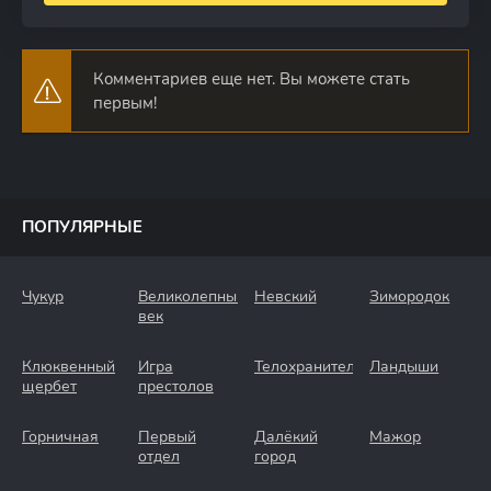
Комментариев еще нет. Вы можете стать
первым!
ПОПУЛЯРНЫЕ
Чукур
Великолепный
Невский
Зимородок
век
Клюквенный
Игра
Телохранители
Ландыши
щербет
престолов
Горничная
Первый
Далёкий
Мажор
отдел
город