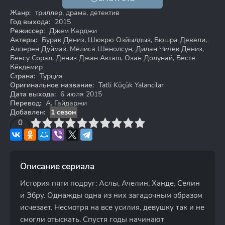
Жанр:
триллер, драма, детектив
Год выхода:
2015
Режиссер:
Джем Карджи
Актеры:
Бурак Дениз, Шюкрю Озйылдыз, Бюшра Девели,
Алперен Дуймаз, Мелиса Шенолсун, Дилан Чичек Дениз,
Бенсу Сорал, Дениз Джан Акташ, Озан Долунай, Бесте
Кёкдемир
Страна:
Турция
Оригинальное название:
Tatli Küçük Yalancilar
Дата выхода:
6 июля 2015
Перевод:
А. Гайдаржи
Добавлен:
1 сезон
3
4
0
5
6
7
8
9
10
Описание сериала
История пяти подруг: Аслы, Ачелин, Ханде, Селин
и Эбру. Однажды одна из них загадочным образом
исчезает. Несмотря на все усилия, девушку так и не
смогли отыскать. Спустя годы начинают