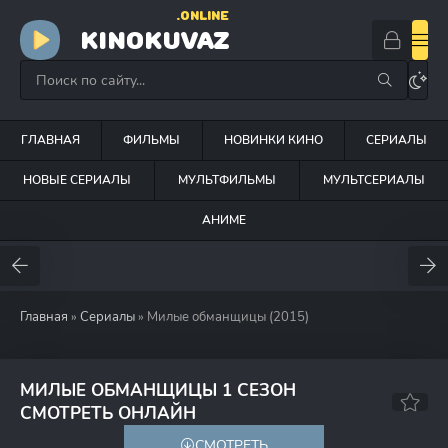
.ONLINE
KINOKUVAZ
ГЛАВНАЯ
ФИЛЬМЫ
НОВИНКИ КИНО
СЕРИАЛЫ
НОВЫЕ СЕРИАЛЫ
МУЛЬТФИЛЬМЫ
МУЛЬТСЕРИАЛЫ
АНИМЕ
Главная
»
Сериалы
» Милые обманщицы (2015)
МИЛЫЕ ОБМАНЩИЦЫ 1 СЕЗОН
7.3
6.1
СМОТРЕТЬ ОНЛАЙН
СМОТРЕТЬ