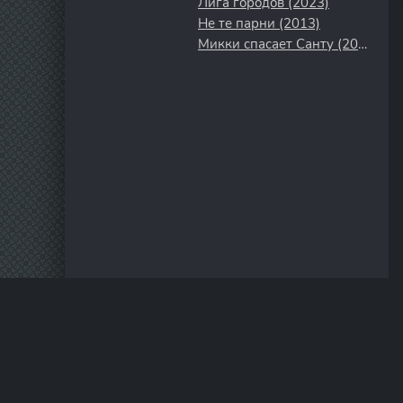
Лига городов (2023)
Не те парни (2013)
Микки спасает Санту (2006)