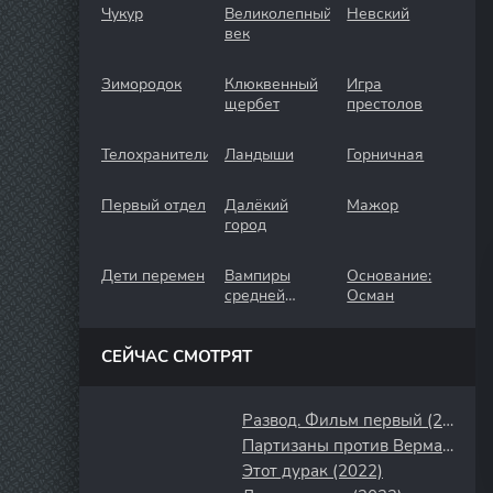
Чукур
Великолепный
Невский
век
Зимородок
Клюквенный
Игра
щербет
престолов
Телохранители
Ландыши
Горничная
Первый отдел
Далёкий
Мажор
город
Дети перемен
Вампиры
Основание:
средней
Осман
полосы
СЕЙЧАС СМОТРЯТ
Развод. Фильм первый (2022)
Партизаны против Вермахта (2010)
Этот дурак (2022)