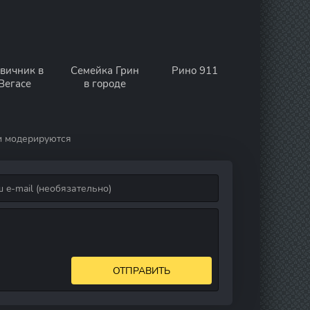
вичник в
Семейка Грин
Рино 911
Вегасе
в городе
и модерируются
ОТПРАВИТЬ