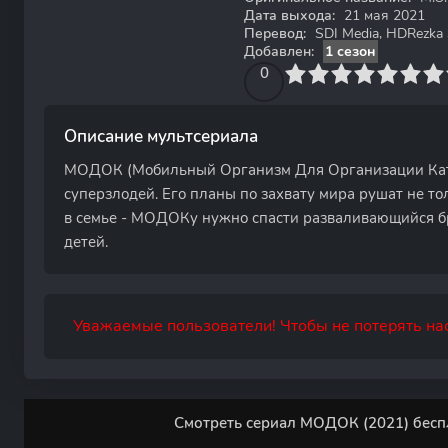
Дата выхода:
21 мая 2021
Перевод:
SDI Media, HDRezka S
Добавлен:
1 сезон
0
1
2
3
4
0
5
6
7
8
9
10
Описание мультсериала
МОДОК (Мобильный Организм Для Организации Кат
суперзлодей. Его планы по захвату мира рушат не то
в семье - МОДОКу нужно спасти разваливающийся бр
детей.
Уважаемые пользователи! Чтобы не потерять нас
Смотреть сериал МОДОК (2021) бесп