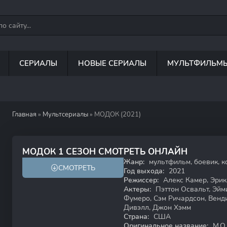
СЕРИАЛЫ
НОВЫЕ СЕРИАЛЫ
МУЛЬТФИЛЬМ
Главная
»
Мультсериалы
» МОДОК (2021)
6.5
6.4
МОДОК 1 СЕЗОН СМОТРЕТЬ ОНЛАЙН
Жанр:
мультфильм, боевик, к
СМОТРЕТЬ
18+
Год выхода:
2021
Режиссер:
Алекс Камер, Эрик
Актеры:
Пэттон Освальт, Эйм
Фумеро, Сэм Ричардсон, Венд
Дивэлл, Джон Хэмм
Страна:
США
Оригинальное название:
M.O.