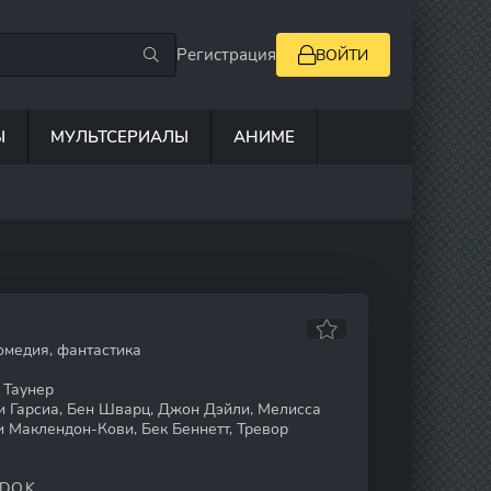
Регистрация
ВОЙТИ
Ы
МУЛЬТСЕРИАЛЫ
АНИМЕ
омедия, фантастика
 Таунер
и Гарсиа, Бен Шварц, Джон Дэйли, Мелисса
и Маклендон-Кови, Бек Беннетт, Тревор
D.O.K.