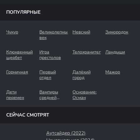
ПОПУЛЯРНЫЕ
Чукур
Великолепный
Невский
Зимородок
век
Клюквенный
Игра
Телохранители
Ландыши
щербет
престолов
Горничная
Первый
Далёкий
Мажор
отдел
город
Дети
Вампиры
Основание:
перемен
средней
Осман
полосы
СЕЙЧАС СМОТРЯТ
Аутсайдер (2022)