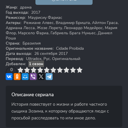
Жанр:
драма
Год выхода:
2017
Режиссер:
Маурисиу Фариас
Актеры:
Режиане Алвес, Владимир Бришта, Айлтон Граса,
Адриана Лесса, Жозе Лорету, Леонардо Медейрос, Мария
Флор, Марсело Фариа, Габриель Брага Нуньес, Даниел
Роша
Страна:
Бразилия
Оригинальное название:
Cidade Proibida
Дата выхода:
26 сентября 2017
Перевод:
Ultradox, Рус. Оригинальный
Добавлен:
1 сезон
3
4
0
5
6
7
8
9
10
Описание сериала
История повествует о жизни и работе частного
сыщика Зозима, к которому обращаются люди с
просьбой расследовать то или иное дело.