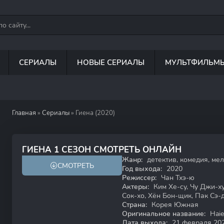
СЕРИАЛЫ
НОВЫЕ СЕРИАЛЫ
МУЛЬТФИЛЬМ
Главная
»
Сериалы
» Гиена (2020)
7.7
7.6
ГИЕНА 1 СЕЗОН СМОТРЕТЬ ОНЛАЙН
Жанр:
детектив, комедия, ме
СМОТРЕТЬ
Год выхода:
2020
Режиссер:
Чан Тхэ-ю
Актеры:
Ким Хе-су, Чу Джи-ху
Сок-хо, Хён Бон-щик, Пак Сэ-
Страна:
Корея Южная
Оригинальное название:
Haie
Дата выхода:
21 февраля 20