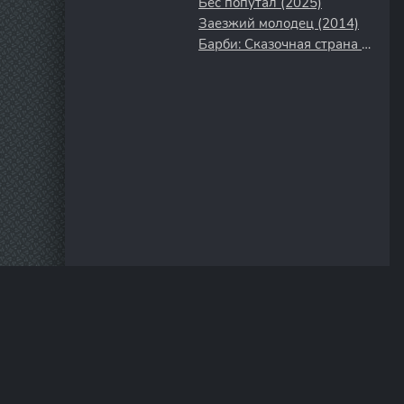
Бес попутал (2025)
Заезжий молодец (2014)
Барби: Сказочная страна Мермедия (2006)