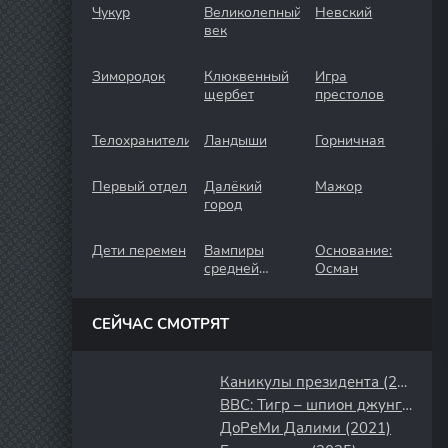
Чукур
Великолепный
Невский
век
Зимородок
Клюквенный
Игра
щербет
престолов
Телохранители
Ландыши
Горничная
Первый отдел
Далёкий
Мажор
город
Дети перемен
Вампиры
Основание:
средней
Осман
полосы
СЕЙЧАС СМОТРЯТ
Каникулы президента (2018)
BBC: Тигр – шпион джунглей (2008)
ДоРеМи Далими (2021)