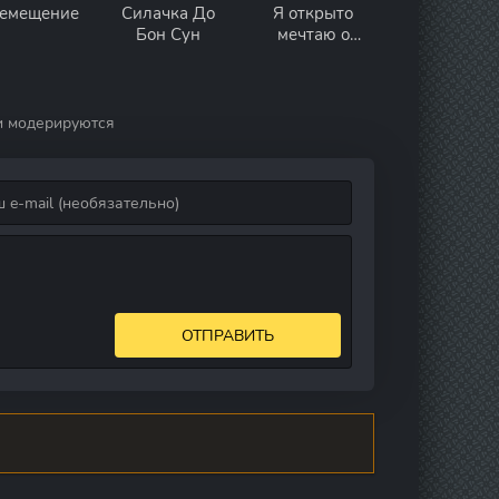
емещение
Силачка До
Я открыто
Бон Сун
мечтаю о
Золушке
и модерируются
ОТПРАВИТЬ