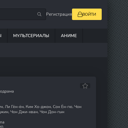
Регистрация
ВОЙТИ
Ы
МУЛЬТСЕРИАЛЫ
АНИМЕ
лодрама
н, Ли Гён-ён, Ким Хо-джон, Сон Ён-гю, Чон
джин, Чон Джи-хван, Чон Дон-гын
na
20