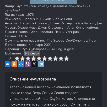
0+
Жанр:
мультфильм, комедия, детектив, приключения,
семейный
Год выхода:
1976
Режиссер:
Чарльз А. Николс, Алекс Лови
Актеры:
Патриша Стивенс, Фрэнк Уэлкер, Кэйси Касем, Дон
Мессик, Хезер Норт, Джон Стефенсон, Алан Оппенхаймер,
Джанет Уолдо, Аллан Мелвин, Ленни Уэйнриб
Страна:
США
Оригинальное название:
The Scooby-Doo/Dynomutt Hour
Дата выхода:
4 января 2001
Перевод:
Рус. Дублированный, Eng.Original
Добавлен:
1-3 сезон
3
4
0
5
6
7
8
9
10
Описание мультсериала
Теперь с нашей веселой компанией появляются
новые герои. Ведь Синий Сокол создает
уникального двойника Скуби, который полностью
похож на него, вот только он робот. Он является