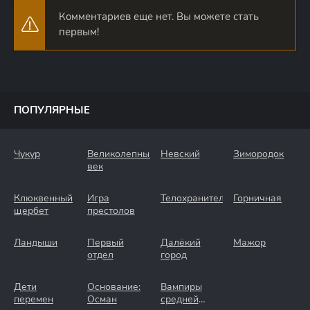
Комментариев еще нет. Вы можете стать
первым!
ПОПУЛЯРНЫЕ
Чукур
Великолепный
Невский
Зимородок
век
Клюквенный
Игра
Телохранители
Горничная
щербет
престолов
Ландыши
Первый
Далёкий
Мажор
отдел
город
Дети
Основание:
Вампиры
перемен
Осман
средней