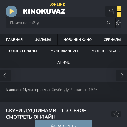
.ONLINE
KINOKUVAZ
ГЛАВНАЯ
ФИЛЬМЫ
НОВИНКИ КИНО
СЕРИАЛЫ
НОВЫЕ СЕРИАЛЫ
МУЛЬТФИЛЬМЫ
МУЛЬТСЕРИАЛЫ
АНИМЕ
Главная
»
Мультсериалы
» Скуби-Ду! Динамит (1976)
СКУБИ-ДУ! ДИНАМИТ 1-3 СЕЗОН
6.4
7.6
СМОТРЕТЬ ОНЛАЙН
СМОТРЕТЬ