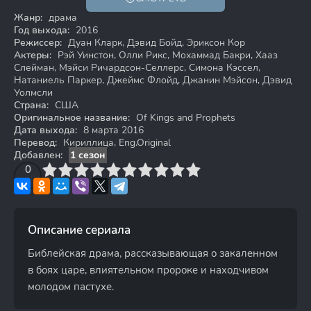
18+
Жанр:
драма
Год выхода:
2016
Режиссер:
Дуан Кларк, Дэвид Бойд, Эриксон Кор
Актеры:
Рэй Уинстон, Олли Рикс, Мохаммад Бакри, Хааз
Слейман, Мэйси Ричардсон-Селлерс, Симона Кэссел,
Натаниель Паркер, Джеймс Флойд, Джанин Мэйсон, Дэвид
Уолмсли
Страна:
США
Оригинальное название:
Of Kings and Prophets
Дата выхода:
8 марта 2016
Перевод:
Кириллица, Eng.Original
Добавлен:
1 сезон
3
4
0
5
6
7
8
9
10
Описание сериала
Библейская драма, рассказывающая о закаленном
в боях царе, влиятельном пророке и находчивом
молодом пастухе.