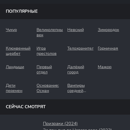
ПОПУЛЯРНЫЕ
Чукур
Великолепный
Невский
Зимородок
век
Клюквенный
Игра
Телохранители
Горничная
щербет
престолов
Ландыши
Первый
Далёкий
Мажор
отдел
город
Дети
Основание:
Вампиры
перемен
Осман
средней
полосы
СЕЙЧАС СМОТРЯТ
Призраки (2024)