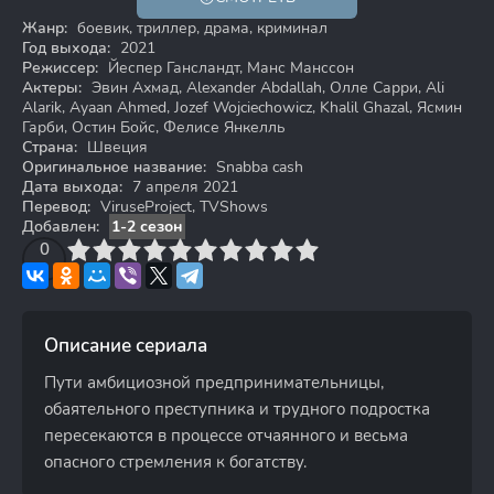
Жанр:
боевик, триллер, драма, криминал
Год выхода:
2021
Режиссер:
Йеспер Гансландт, Манс Манссон
Актеры:
Эвин Ахмад, Alexander Abdallah, Олле Сарри, Ali
Alarik, Ayaan Ahmed, Jozef Wojciechowicz, Khalil Ghazal, Ясмин
Гарби, Остин Бойс, Фелисе Янкелль
Страна:
Швеция
Оригинальное название:
Snabba cash
Дата выхода:
7 апреля 2021
Перевод:
ViruseProject, TVShows
Добавлен:
1-2 сезон
3
4
0
5
6
7
8
9
10
Описание сериала
Пути амбициозной предпринимательницы,
обаятельного преступника и трудного подростка
пересекаются в процессе отчаянного и весьма
опасного стремления к богатству.