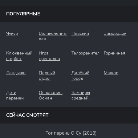
ПОПУЛЯРНЫЕ
Чукур
Великолепный
Невский
Зимородок
век
Клюквенный
Игра
Телохранители
Горничная
щербет
престолов
Ландыши
Первый
Далёкий
Мажор
отдел
город
Дети
Основание:
Вампиры
перемен
Осман
средней
полосы
СЕЙЧАС СМОТРЯТ
Тот парень О Су (2018)