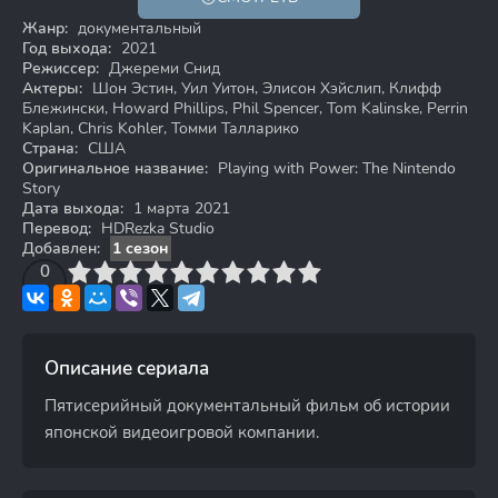
Жанр:
документальный
Год выхода:
2021
Режиссер:
Джереми Снид
Актеры:
Шон Эстин, Уил Уитон, Элисон Хэйслип, Клифф
Блежински, Howard Phillips, Phil Spencer, Tom Kalinske, Perrin
Kaplan, Chris Kohler, Томми Талларико
Страна:
США
Оригинальное название:
Playing with Power: The Nintendo
Story
Дата выхода:
1 марта 2021
Перевод:
HDRezka Studio
Добавлен:
1 сезон
3
4
0
5
6
7
8
9
10
Описание сериала
Пятисерийный документальный фильм об истории
японской видеоигровой компании.