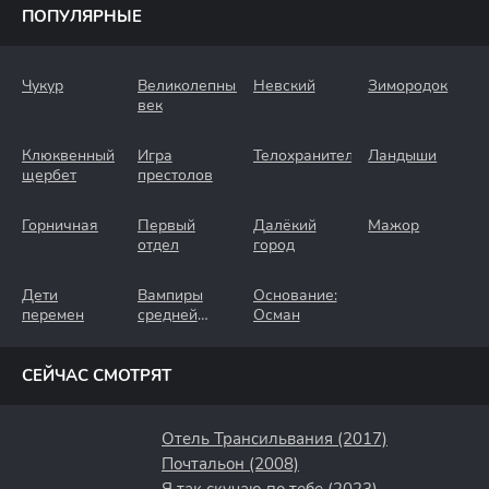
ПОПУЛЯРНЫЕ
Чукур
Великолепный
Невский
Зимородок
век
Клюквенный
Игра
Телохранители
Ландыши
щербет
престолов
Горничная
Первый
Далёкий
Мажор
отдел
город
Дети
Вампиры
Основание:
перемен
средней
Осман
полосы
СЕЙЧАС СМОТРЯТ
Отель Трансильвания (2017)
Почтальон (2008)