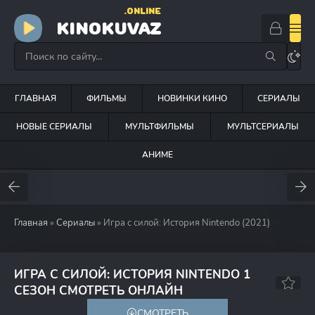
.ONLINE
KINOKUVAZ
ГЛАВНАЯ
ФИЛЬМЫ
НОВИНКИ КИНО
СЕРИАЛЫ
НОВЫЕ СЕРИАЛЫ
МУЛЬТФИЛЬМЫ
МУЛЬТСЕРИАЛЫ
АНИМЕ
Главная
»
Сериалы
» Игра с силой: История Nintendo (2021)
ИГРА С СИЛОЙ: ИСТОРИЯ NINTENDO 1
7.6
СЕЗОН СМОТРЕТЬ ОНЛАЙН
СМОТРЕТЬ