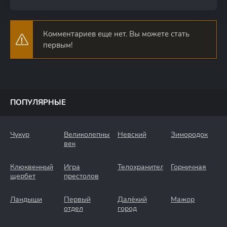
Комментариев еще нет. Вы можете стать
первым!
ПОПУЛЯРНЫЕ
Чукур
Великолепный
Невский
Зимородок
век
Клюквенный
Игра
Телохранители
Горничная
щербет
престолов
Ландыши
Первый
Далёкий
Мажор
отдел
город