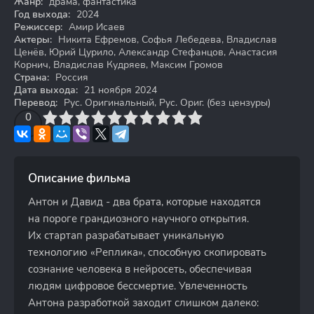
Жанр:
драма, фантастика
Год выхода:
2024
Режиссер:
Амир Исаев
Актеры:
Никита Ефремов, Софья Лебедева, Владислав
Ценёв, Юрий Цурило, Александр Стефанцов, Анастасия
Корнич, Владислав Кудряев, Максим Громов
Страна:
Россия
Дата выхода:
21 ноября 2024
Перевод:
Рус. Оригинальный, Рус. Ориг. (без цензуры)
3
4
0
5
6
7
8
9
10
Описание фильма
Антон и Давид - два брата, которые находятся
на пороге грандиозного научного открытия.
Их стартап разрабатывает уникальную
технологию «Реплика», способную скопировать
сознание человека в нейросеть, обеспечивая
людям цифровое бессмертие. Увлеченность
Антона разработкой заходит слишком далеко: