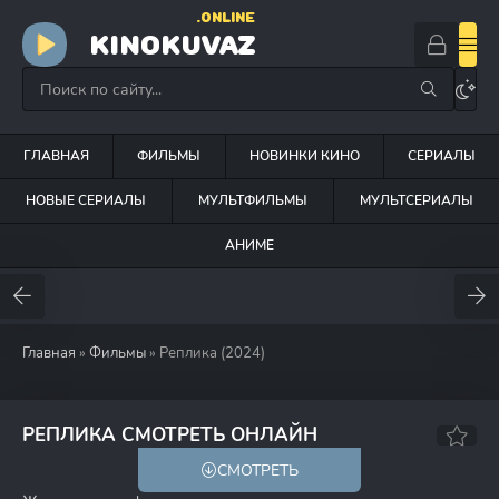
.ONLINE
KINOKUVAZ
ГЛАВНАЯ
ФИЛЬМЫ
НОВИНКИ КИНО
СЕРИАЛЫ
НОВЫЕ СЕРИАЛЫ
МУЛЬТФИЛЬМЫ
МУЛЬТСЕРИАЛЫ
АНИМЕ
Главная
»
Фильмы
» Реплика (2024)
5.3
РЕПЛИКА СМОТРЕТЬ ОНЛАЙН
СМОТРЕТЬ
18+