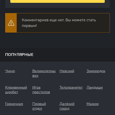
Комментариев еще нет. Вы можете стать
первым!
ПОПУЛЯРНЫЕ
Чукур
Великолепный
Невский
Зимородок
век
Клюквенный
Игра
Телохранители
Ландыши
щербет
престолов
Горничная
Первый
Далёкий
Мажор
отдел
город