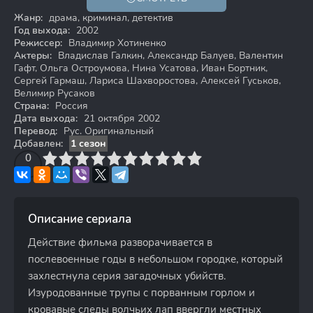
18+
Жанр:
драма, криминал, детектив
Год выхода:
2002
Режиссер:
Владимир Хотиненко
Актеры:
Владислав Галкин, Александр Балуев, Валентин
Гафт, Ольга Остроумова, Нина Усатова, Иван Бортник,
Сергей Гармаш, Лариса Шахворостова, Алексей Гуськов,
Велимир Русаков
Страна:
Россия
Дата выхода:
21 октября 2002
Перевод:
Рус. Оригинальный
Добавлен:
1 сезон
3
4
0
5
6
7
8
9
10
Описание сериала
Действие фильма разворачивается в
послевоенные годы в небольшом городке, который
захлестнула серия загадочных убийств.
Изуродованные трупы с порванным горлом и
кровавые следы волчьих лап ввергли местных