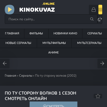
.ONLINE
KINOKUVAZ
ГЛАВНАЯ
ФИЛЬМЫ
НОВИНКИ КИНО
СЕРИАЛЫ
НОВЫЕ СЕРИАЛЫ
МУЛЬТФИЛЬМЫ
МУЛЬТСЕРИАЛЫ
АНИМЕ
Главная
»
Сериалы
» По ту сторону волков (2002)
ПО ТУ СТОРОНУ ВОЛКОВ 1 СЕЗОН
7.4
6.5
СМОТРЕТЬ ОНЛАЙН
СМОТРЕТЬ