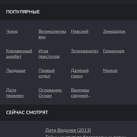
ПОПУЛЯРНЫЕ
Чукур
Великолепный
Невский
Зимородок
век
Клюквенный
Игра
Телохранители
Горничная
щербет
престолов
Ландыши
Первый
Далёкий
Мажор
отдел
город
Дети
Основание:
Вампиры
перемен
Осман
средней
полосы
СЕЙЧАС СМОТРЯТ
Дети Водолея (2013)