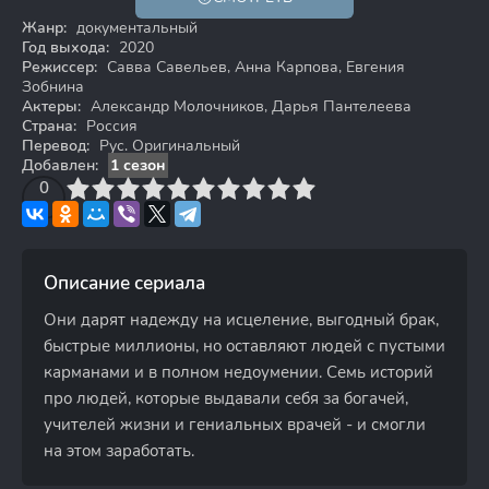
18+
Жанр:
документальный
Год выхода:
2020
Режиссер:
Савва Савельев, Анна Карпова, Евгения
Зобнина
Актеры:
Александр Молочников, Дарья Пантелеева
Страна:
Россия
Перевод:
Рус. Оригинальный
Добавлен:
1 сезон
3
4
0
5
6
7
8
9
10
Описание сериала
Они дарят надежду на исцеление, выгодный брак,
быстрые миллионы, но оставляют людей с пустыми
карманами и в полном недоумении. Семь историй
про людей, которые выдавали себя за богачей,
учителей жизни и гениальных врачей - и смогли
на этом заработать.