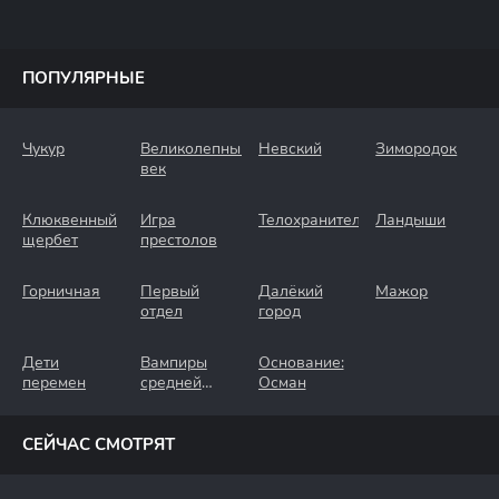
ПОПУЛЯРНЫЕ
Чукур
Великолепный
Невский
Зимородок
век
Клюквенный
Игра
Телохранители
Ландыши
щербет
престолов
Горничная
Первый
Далёкий
Мажор
отдел
город
Дети
Вампиры
Основание:
перемен
средней
Осман
полосы
СЕЙЧАС СМОТРЯТ