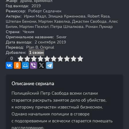
Жанр:
драма, криминал
Год выхода:
2019
Режиссер:
Роберт Седлачек
Актеры:
Иржи Мадл, Элишка Крженкова, Robert Rasa,
Штепан Бенони, Мартин Хавелка, Джастин Свобода, Алес
Билик, Мартин Пехлат, Петра Шпалкова, Роман Лукнар
Страна:
Чехия
Оригинальное название:
Sever
Дата выхода:
2 сентября 2019
Перевод:
Plan B, Original
Добавлен:
1 сезон
3
4
0
5
6
7
8
9
10
Описание сериала
Полицейский Петр Свобода всеми силами
старается раскрыть замятое дело об убийстве,
к которому причастен известный бизнесмен.
Однако начальник полиции в сговоре
с подозреваемым и всячески старается помешать
расследованию.