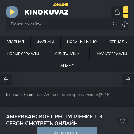
.ONLINE
KINOKUVAZ
ГЛАВНАЯ
ФИЛЬМЫ
НОВИНКИ КИНО
СЕРИАЛЫ
НОВЫЕ СЕРИАЛЫ
МУЛЬТФИЛЬМЫ
МУЛЬТСЕРИАЛЫ
АНИМЕ
Главная
»
Сериалы
» Американское преступление (2015)
АМЕРИКАНСКОЕ ПРЕСТУПЛЕНИЕ 1-3
7.0
7.7
СЕЗОН СМОТРЕТЬ ОНЛАЙН
СМОТРЕТЬ