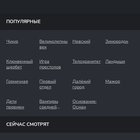
ПОПУЛЯРНЫЕ
Чукур
Великолепный
Невский
Зимородок
век
Клюквенный
Игра
Телохранители
Ландыши
щербет
престолов
Горничная
Первый
Далёкий
Мажор
отдел
город
Дети
Вампиры
Основание:
перемен
средней
Осман
полосы
СЕЙЧАС СМОТРЯТ