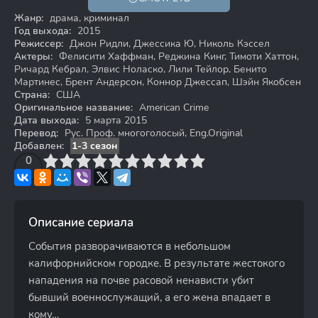
18+
Жанр:
драма, криминал
Год выхода:
2015
Режиссер:
Джон Ридли, Джессика Ю, Николь Кэссел
Актеры:
Фелисити Хаффман, Реджина Кинг, Тимоти Хаттон,
Ричард Кебрал, Элвис Ноласко, Лили Тейлор, Бенито
Мартинес, Брент Андерсон, Коннор Джессап, Шэйн Якобсен
Страна:
США
Оригинальное название:
American Crime
Дата выхода:
5 марта 2015
Перевод:
Рус. Проф. многоголосый, Eng.Original
Добавлен:
1-3 сезон
3
4
0
5
6
7
8
9
10
Описание сериала
События разворачиваются в небольшом
калифорнийском городке. В результате жестокого
нападения на почве расовой ненависти убит
бывший военнослужащий, а его жена впадает в
кому…