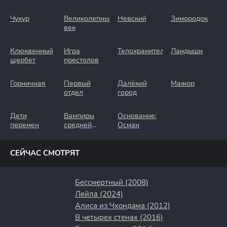
Чукур
Великолепный
Невский
Зимородок
век
Клюквенный
Игра
Телохранители
Ландыши
щербет
престолов
Горничная
Первый
Далёкий
Мажор
отдел
город
Дети
Вампиры
Основание:
перемен
средней
Осман
полосы
СЕЙЧАС СМОТРЯТ
Бессмертный (2008)
Лейла (2024)
Алиса из Чхондама (2012)
В четырех стенах (2016)