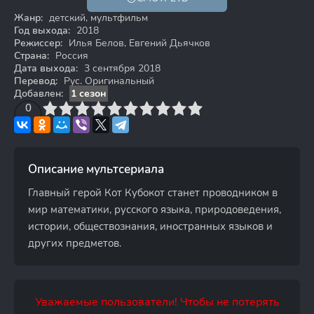
6+
Жанр:
детский, мультфильм
Год выхода:
2018
Режиссер:
Илья Белов, Евгений Дьячков
Страна:
Россия
Дата выхода:
3 сентября 2018
Перевод:
Рус. Оригинальный
Добавлен:
1 сезон
3
4
0
5
6
7
8
9
10
Описание мультсериала
Главный герой Кот Кубокот станет проводником в
мир математики, русского языка, природоведения,
истории, обществознания, иностранных языков и
других предметов.
Уважаемые пользователи! Чтобы не потерять