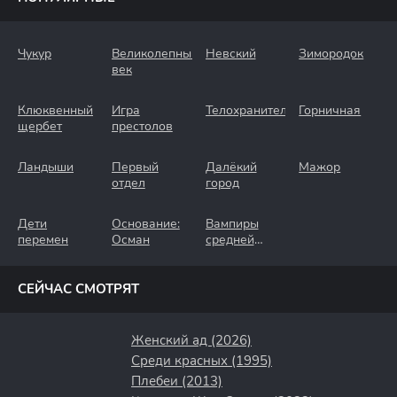
Чукур
Великолепный
Невский
Зимородок
век
Клюквенный
Игра
Телохранители
Горничная
щербет
престолов
Ландыши
Первый
Далёкий
Мажор
отдел
город
Дети
Основание:
Вампиры
перемен
Осман
средней
полосы
СЕЙЧАС СМОТРЯТ
Женский ад (2026)
Среди красных (1995)
Плебеи (2013)