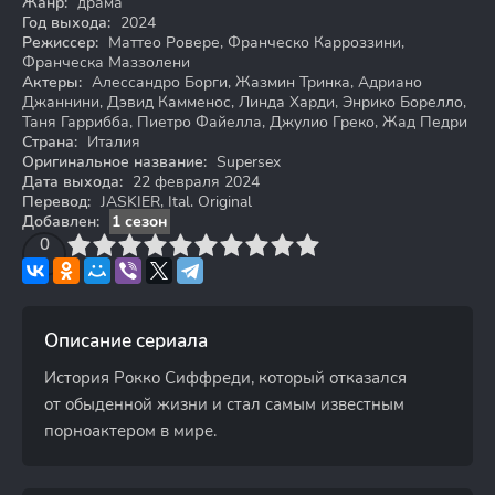
Жанр:
драма
Год выхода:
2024
Режиссер:
Маттео Ровере, Франческо Карроззини,
Франческа Маззолени
Актеры:
Алессандро Борги, Жазмин Тринка, Адриано
Джаннини, Дэвид Камменос, Линда Харди, Энрико Борелло,
Таня Гаррибба, Пиетро Файелла, Джулио Греко, Жад Педри
Страна:
Италия
Оригинальное название:
Supersex
Дата выхода:
22 февраля 2024
Перевод:
JASKIER, Ital. Original
Добавлен:
1 сезон
3
4
0
5
6
7
8
9
10
Описание сериала
История Рокко Сиффреди, который отказался
от обыденной жизни и стал самым известным
порноактером в мире.