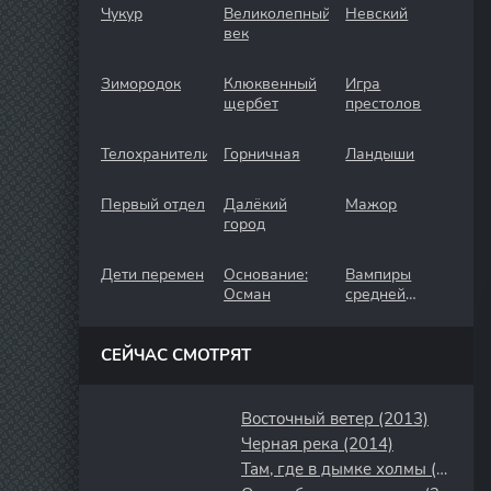
Чукур
Великолепный
Невский
век
Зимородок
Клюквенный
Игра
щербет
престолов
Телохранители
Горничная
Ландыши
Первый отдел
Далёкий
Мажор
город
Дети перемен
Основание:
Вампиры
Осман
средней
полосы
СЕЙЧАС СМОТРЯТ
Восточный ветер (2013)
Черная река (2014)
Там, где в дымке холмы (2025)