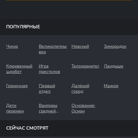
ПОПУЛЯРНЫЕ
Чукур
Великолепный
Невский
Зимородок
век
Клюквенный
Игра
Телохранители
Ландыши
щербет
престолов
Горничная
Первый
Далёкий
Мажор
отдел
город
Дети
Вампиры
Основание:
перемен
средней
Осман
полосы
СЕЙЧАС СМОТРЯТ