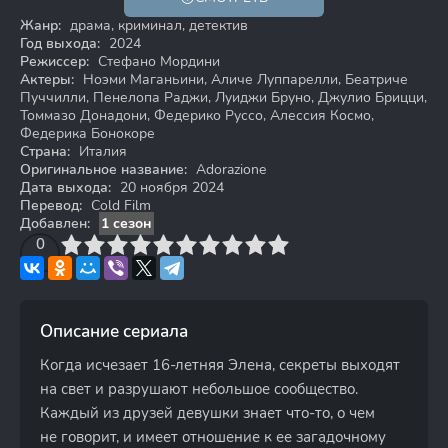
Жанр:
драма, криминал, детектив
Год выхода:
2024
Режиссер:
Стефано Мордини
Актеры:
Ноэми Маганьини, Аличе Луппарелли, Беатриче
Пуччилли, Пенелопа Раджи, Луиджи Бруно, Джулио Брицци,
Томмазо Донадони, Федерико Руссо, Алессия Космо,
Федерика Бонокоре
Страна:
Италия
Оригинальное название:
Adorazione
Дата выхода:
20 ноября 2024
Перевод:
Cold Film
Добавлен:
1 сезон
3
4
0
5
6
7
8
9
10
Описание сериала
Когда исчезает 16-летняя Элена, секреты выходят
на свет и разрушают небольшое сообщество.
Каждый из друзей девушки знает что-то, о чем
не говорит, и имеет отношение к ее загадочному