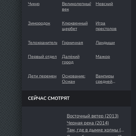
Чукур
Великолепный
Невский
век
Зимородок
Клюквенный
Игра
щербет
престолов
Телохранители
Горничная
Ландыши
Первый отдел
Далёкий
Мажор
город
Дети перемен
Основание:
Вампиры
Осман
средней
полосы
СЕЙЧАС СМОТРЯТ
Восточный ветер (2013)
Черная река (2014)
Там, где в дымке холмы (2025)