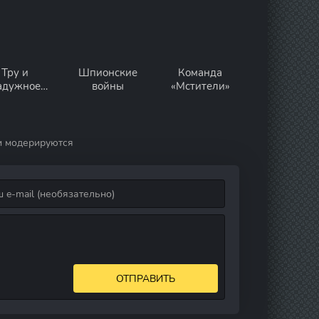
Тру и
Шпионские
Команда
адужное
войны
«Мстители»
ролевство
и модерируются
ОТПРАВИТЬ