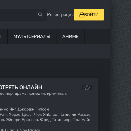
Регистрация
ВОЙТИ
Ы
МУЛЬТСЕРИАЛЫ
АНИМЕ
ОТРЕТЬ ОНЛАЙН
иллер, драма, комедия, криминал,
ймс Янг, Джордж Гипсон
унг, Хорхе Диас, Люк Янблад, Камилль Рэмси,
но, Эйвери Брансон, Фред Таташиор, Пол Уайт
 & Furious Spy Racers