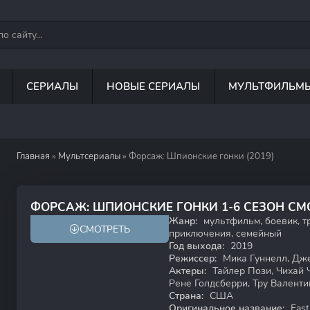
СЕРИАЛЫ
НОВЫЕ СЕРИАЛЫ
МУЛЬТФИЛЬМ
Главная
»
Мультсериалы
» Форсаж: Шпионские гонки (2019)
5.2
5.9
ФОРСАЖ: ШПИОНСКИЕ ГОНКИ 1-6 СЕЗОН СМ
Жанр:
мультфильм, боевик, тр
СМОТРЕТЬ
приключения, семейный
Год выхода:
2019
Режиссер:
Мика Гуннелл, Дже
Актеры:
Тайлер Пози, Чихай Ч
Рене Голдсберри, Тру Валенти
Страна:
США
Оригинальное название:
Fast