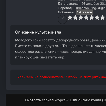
Дата выхода:
26 декабря 201
Перевод:
Пифагор, Eng.Origin
Добавлен:
1-6 сезон
0
1
2
3
4
0
5
6
7
8
9
10
Описание мультсериала
Молодого Тони Торетто, двоюродного брата Доминика
Вместе со своими друзьями Тони должен стать члено
скоростное развлечение - лишь прикрытие для могу
планирующей захватить мир.
Уважаемые пользователи! Чтобы не потерять нас
Смотреть сериал Форсаж: Шпионские гонки (20