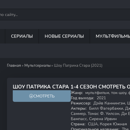
СЕРИАЛЫ
НОВЫЕ СЕРИАЛЫ
МУЛЬТФИЛЬМ
Главная
»
Мультсериалы
» Шоу Патрика Стара (2021)
5.3
3.7
ШОУ ПАТРИКА СТАРА 1-4 СЕЗОН СМОТРЕТЬ
Жанр:
мультфильм, ток-шоу, 
СМОТРЕТЬ
12+
Год выхода:
2021
Режиссер:
Дэйв Каннингэм, Ш
Актеры:
Билл Фагербакки, Дж
Саммер, Томас Ф. Уилсон, Ди 
Бампасс, Сирена Ирвин
Страна:
США, Корея Южная
Оригинальное название:
The 