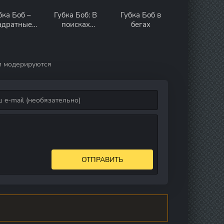
бка Боб –
Губка Боб: В
Губка Боб в
адратные
поисках
бегах
штаны:
квадратных
онджикус
штанов
и модерируются
ОТПРАВИТЬ