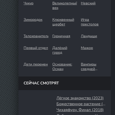
Чукур
Великолепный
Невский
век
Зимородок
Клюквенный
Игра
щербет
престолов
Телохранители
Горничная
Ландыши
Первый отдел
Далёкий
Мажор
город
Дети перемен
Основание:
Вампиры
Осман
средней
полосы
СЕЙЧАС СМОТРЯТ
Лёгкое знакомство (2023)
Божественное растение (2018)
Чихаяфуру. Финал (2018)