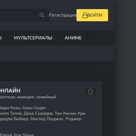
Регистрация
ВОЙТИ
Ы
МУЛЬТСЕРИАЛЫ
АНИМЕ
 ОНЛАЙН
фэнтези, комедия, семейный
ерм Коэн, Алан Смарт
илл Тэлли, Дэна Снайдер, Том Кенни, Кри
Брэдли Бейкер, Мистер Лоуренс, Роджер
Patrick Star Show