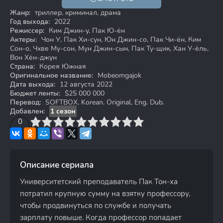
Жанр:
триллер, криминал, драма
Год выхода:
2022
Режиссер:
Ким Джин-у, Пак Ю-ён
Актеры:
Чон У, Пак Хи-сун, Юн Джин-со, Пак Чи-ён, Ким
Сон-о, Чхве Му-сон, Мун Джин-сын, Пак Ту-щик, Хан У-ёль,
Вон Хён-джун
Страна:
Корея Южная
Оригинальное название:
Mobeomgajok
Дата выхода:
12 августа 2022
Бюджет ленты:
$25 000 000
Перевод:
SOFTBOX, Korean. Original, Eng. Dub.
Добавлен:
1 сезон
3
4
0
5
6
7
8
9
10
Описание сериала
Университетский преподаватель Пак Тон-ха
потратил крупную сумму на взятку профессору,
чтобы продвинуться по службе и получать
зарплату повыше. Когда профессор попадает