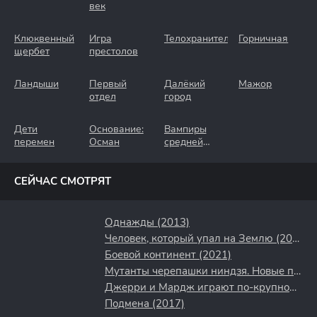
век
Клюквенный
Игра
Телохранители
Горничная
щербет
престолов
Ландыши
Первый
Далёкий
Мажор
отдел
город
Дети
Основание:
Вампиры
перемен
Осман
средней
полосы
СЕЙЧАС СМОТРЯТ
Однажды (2013)
Человек, который упал на Землю (2022)
Боевой континент (2021)
Мутанты черепашки ниндзя. Новые приключения! (2003)
Джерри и Мардж играют по-крупному (2022)
Подмена (2017)