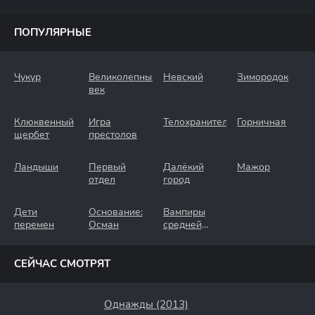
ПОПУЛЯРНЫЕ
Чукур
Великолепный
Невский
Зимородок
век
Клюквенный
Игра
Телохранители
Горничная
щербет
престолов
Ландыши
Первый
Далёкий
Мажор
отдел
город
Дети
Основание:
Вампиры
перемен
Осман
средней
полосы
СЕЙЧАС СМОТРЯТ
Однажды (2013)