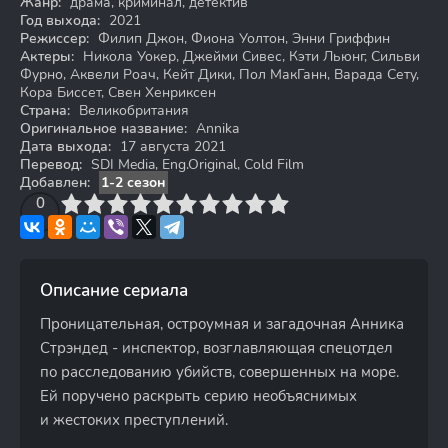
Жанр:
драма, криминал, детектив
Год выхода:
2021
Режиссер:
Филип Джон, Фиона Уолтон, Энни Гриффин
Актеры:
Никола Уокер, Джейми Сивес, Кэти Льюнг, Сильви
Фурно, Аквели Роач, Кейт Дики, Пол МакГанн, Варада Сету,
Кора Биссет, Свен Хенриксен
Страна:
Великобритания
Оригинальное название:
Annika
Дата выхода:
17 августа 2021
Перевод:
SDI Media, Eng.Original, Cold Film
Добавлен:
1-2 сезон
3
4
0
5
6
7
8
9
10
Описание сериала
Проницательная, остроумная и загадочная Анника
Стрэндед - инспектор, возглавляющая спецотдел
по расследованию убийств, совершенных на море.
Ей поручено раскрыть серию необъяснимых
и жестоких преступлений.