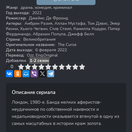
Жанр:
драма, комедия, криминал
Год выхода:
2022
Режиссер:
Джеймс Де Фроонд
Актеры:
Амбрин Разия, Аллан Мустафа, Том Дэвис, Эмер
Кенни, Хьюго Чегвин, Стив Стэмп, Камилла Кодури, Питер
Фердинандо, Абрахам Попула, Джефф Белл
Страна:
Великобритания
Оригинальное название:
The Curse
Дата выхода:
6 февраля 2022
Перевод:
Ozz, Eng.Original
Добавлен:
1-2 сезон
3
4
0
5
6
7
8
9
10
Описание сериала
Лондон, 1980-е. Банда мелких аферистов-
неудачников по собственной наивности и
недальновидности оказывается втянутой в одну из
самых масштабных в истории краж золота.