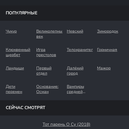
ПОПУЛЯРНЫЕ
Чукур
Великолепный
Невский
Зимородок
век
Клюквенный
Игра
Телохранители
Горничная
щербет
престолов
Ландыши
Первый
Далёкий
Мажор
отдел
город
Дети
Основание:
Вампиры
перемен
Осман
средней
полосы
СЕЙЧАС СМОТРЯТ
Тот парень О Су (2018)