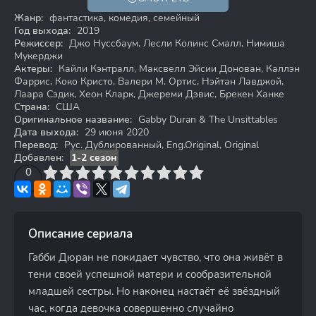
6+
Жанр:
фантастика, комедия, семейный
Год выхода:
2019
Режиссер:
Джо Нуссбаум, Лесли Колинс Смалл, Нимиша
Мукерджи
Актеры:
Кайли Кэнтралл, Максвелл Эйсии Донован, Каллэн
Фаррис, Коко Кристо, Валери М. Ортис, Нэйтан Лавджой,
Лаара Сэдик, Хеон Кларк, Джереми Дэвис, Брекен Ханке
Страна:
США
Оригинальное название:
Gabby Duran & The Unsittables
Дата выхода:
29 июня 2020
Перевод:
Рус. Дублированный, Eng.Original, Original
Добавлен:
1-2 сезон
3
4
0
5
6
7
8
9
10
Описание сериала
Габби Дюран не покидает чувство, что она живёт в
тени своей успешной матери и сообразительной
младшей сестры. Но наконец настаёт её звёздный
час, когда девочка совершенно случайно