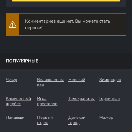
Комментариев еще нет. Вы можете стать
первым!
ПОПУЛЯРНЫЕ
Чукур
Великолепный
Невский
Зимородок
век
Клюквенный
Игра
Телохранители
Горничная
щербет
престолов
Ландыши
Первый
Далёкий
Мажор
отдел
город