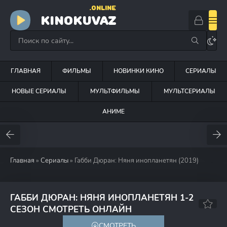
.ONLINE
KINOKUVAZ
ГЛАВНАЯ
ФИЛЬМЫ
НОВИНКИ КИНО
СЕРИАЛЫ
НОВЫЕ СЕРИАЛЫ
МУЛЬТФИЛЬМЫ
МУЛЬТСЕРИАЛЫ
АНИМЕ
Главная
»
Сериалы
» Габби Дюран: Няня инопланетян (2019)
ГАББИ ДЮРАН: НЯНЯ ИНОПЛАНЕТЯН 1-2
5.9
СЕЗОН СМОТРЕТЬ ОНЛАЙН
СМОТРЕТЬ