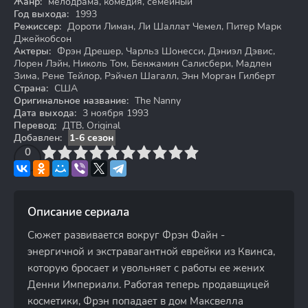
Жанр:
мелодрама, комедия, семейный
Год выхода:
1993
Режиссер:
Дороти Лиман, Ли Шаллат Чемел, Питер Марк
Джейкобсон
Актеры:
Фрэн Дрешер, Чарльз Шонесси, Дэниэл Дэвис,
Лорен Лэйн, Николь Том, Бенжамин Салисбери, Мадлен
Зима, Рене Тейлор, Рэйчел Шагалл, Энн Морган Гилберт
Страна:
США
Оригинальное название:
The Nanny
Дата выхода:
3 ноября 1993
Перевод:
ДТВ, Original
Добавлен:
1-6 сезон
3
4
0
5
6
7
8
9
10
Описание сериала
Сюжет развивается вокруг Фрэн Файн -
энергичной и экстравагантной еврейки из Квинса,
которую бросает и увольняет с работы ее жених
Денни Империали. Работая теперь продавщицей
косметики, Фрэн попадает в дом Максвелла