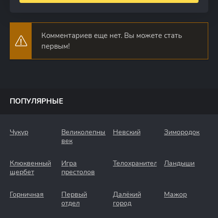
Комментариев еще нет. Вы можете стать
первым!
ПОПУЛЯРНЫЕ
Чукур
Великолепный
Невский
Зимородок
век
Клюквенный
Игра
Телохранители
Ландыши
щербет
престолов
Горничная
Первый
Далёкий
Мажор
отдел
город