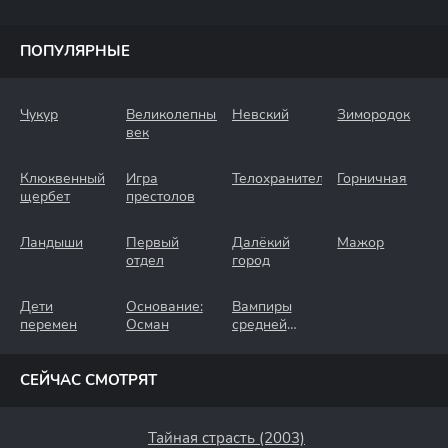
ПОПУЛЯРНЫЕ
Чукур
Великолепный
Невский
Зимородок
век
Клюквенный
Игра
Телохранители
Горничная
щербет
престолов
Ландыши
Первый
Далёкий
Мажор
отдел
город
Дети
Основание:
Вампиры
перемен
Осман
средней
полосы
СЕЙЧАС СМОТРЯТ
Тайная страсть (2003)