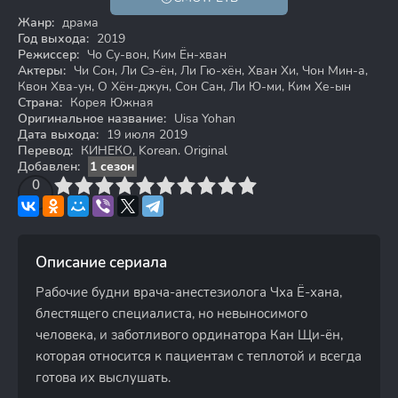
18+
Жанр:
драма
Год выхода:
2019
Режиссер:
Чо Су-вон, Ким Ён-хван
Актеры:
Чи Сон, Ли Сэ-ён, Ли Гю-хён, Хван Хи, Чон Мин-а,
Квон Хва-ун, О Хён-джун, Сон Сан, Ли Ю-ми, Ким Хе-ын
Страна:
Корея Южная
Оригинальное название:
Uisa Yohan
Дата выхода:
19 июля 2019
Перевод:
КИНЕКО, Korean. Original
Добавлен:
1 сезон
3
4
0
5
6
7
8
9
10
Описание сериала
Рабочие будни врача-анестезиолога Чха Ё-хана,
блестящего специалиста, но невыносимого
человека, и заботливого ординатора Кан Щи-ён,
которая относится к пациентам с теплотой и всегда
готова их выслушать.