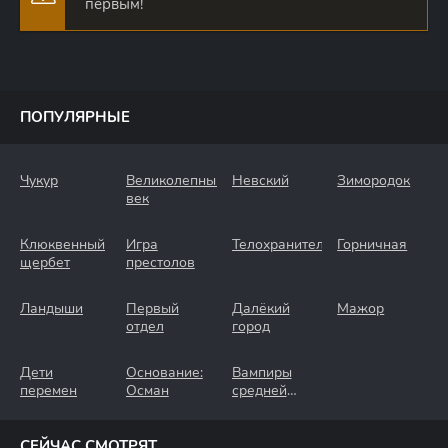
первым!
ПОПУЛЯРНЫЕ
Чукур
Великолепный
Невский
Зимородок
век
Клюквенный
Игра
Телохранители
Горничная
щербет
престолов
Ландыши
Первый
Далёкий
Мажор
отдел
город
Дети
Основание:
Вампиры
перемен
Осман
средней
полосы
СЕЙЧАС СМОТРЯТ