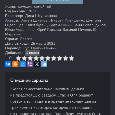
12+
Жанр:
комедия, семейный
Год выхода:
2021
Режиссер:
Дина Штурманова
Актеры:
Артём Цуканов, Лукерья Ильяшенко, Дмитрий
Ендальцев, Юлия Франц, Артём Ешкин, Баин Бовальдинов,
Юлия Черепнина, Юрий Гаркави, Василий Мичков, Юлия
Маргулис
Страна:
Россия
Дата выхода:
25 марта 2021
Перевод:
Рус. Оригинальный
Добавлен:
1 сезон
3
4
0
5
6
7
8
9
10
Описание сериала
Желая самостоятельно накопить деньги
на предстоящую свадьбу, Стас и Оля решают
потесниться и сдать в аренду знакомым две из
трех комнат квартиры, которую не так давно
им подарили родители. Герои будут учиться брать