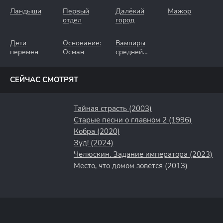
Ландыши
Первый
Далёкий
Мажор
отдел
город
Дети
Основание:
Вампиры
перемен
Осман
средней
полосы
СЕЙЧАС СМОТРЯТ
Тайная страсть (2003)
Старые песни о главном 2 (1996)
Кобра (2020)
Зуд! (2024)
Челюскин. Задание императора (2023)
Место, что домом зовётся (2013)