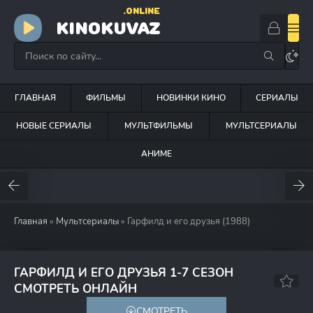
.ONLINE
KINOKUVAZ
ГЛАВНАЯ
ФИЛЬМЫ
НОВИНКИ КИНО
СЕРИАЛЫ
НОВЫЕ СЕРИАЛЫ
МУЛЬТФИЛЬМЫ
МУЛЬТСЕРИАЛЫ
АНИМЕ
Главная
»
Мультсериалы
» Гарфилд и его друзья (1988)
ГАРФИЛД И ЕГО ДРУЗЬЯ 1-7 СЕЗОН
6.8
7.2
СМОТРЕТЬ ОНЛАЙН
СМОТРЕТЬ