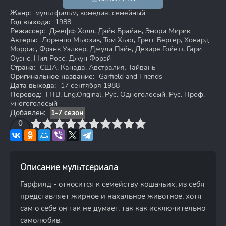
0+
Жанр:
мультфильм, комедия, семейный
Год выхода:
1988
Режиссер:
Джефф Холл, Дэйв Брайан, Эмори Мирик
Актеры:
Лоренцо Мьюзик, Том Хьюг, Грегг Бергер, Ховард
Моррис, Фрэнк Уэлкер, Джули Пэйн, Дезире Гойетт, Гари
Оуэнс, Нил Росс, Джун Форэй
Страна:
США, Канада, Австралия, Тайвань
Оригинальное название:
Garfield and Friends
Дата выхода:
17 сентября 1988
Перевод:
НТВ, Eng.Original, Рус. Одноголосый, Рус. Проф.
многоголосый
Добавлен:
1-7 сезон
3
4
0
5
6
7
8
9
10
Описание мультсериала
Гарфилд - относится к семейству кошачьих, из себя
представляет жирное и нахальное животное, хотя
сам о себе он так не думает, так как исключительно
самолюбив.