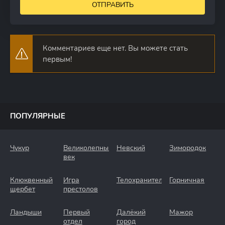
ОТПРАВИТЬ
Комментариев еще нет. Вы можете стать
первым!
ПОПУЛЯРНЫЕ
Чукур
Великолепный
Невский
Зимородок
век
Клюквенный
Игра
Телохранители
Горничная
щербет
престолов
Ландыши
Первый
Далёкий
Мажор
отдел
город