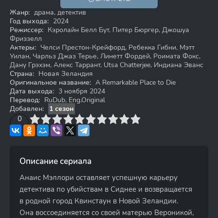
Жанр:
драма, детектив
Год выхода:
2024
Режиссер:
Кэролайн Белл Бут, Питер Бюргер, Джошуа
Фриззелл
Актеры:
Челси Престон-Крейфорд, Ребекка Гибни, Мэтт
Уилан, Чарльз Джаз Терье, Линетт Фордей, Роимата Фокс,
Дану Грэхэм, Алекс Таррант, Utsa Chatterjee, Индиана Эванс
Страна:
Новая Зеландия
Оригинальное название:
A Remarkable Place to Die
Дата выхода:
3 ноября 2024
Перевод:
RuDub, Eng.Original
Добавлен:
1 сезон
3
4
0
5
6
7
8
9
10
Описание сериала
Анаис Мэллори оставляет успешную карьеру
детектива по убийствам в Сиднее и возвращается
в родной город Квинстаун в Новой Зеландии.
Она воссоединяется со своей матерью Вероникой,