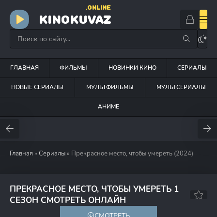
.ONLINE
KINOKUVAZ
ГЛАВНАЯ
ФИЛЬМЫ
НОВИНКИ КИНО
СЕРИАЛЫ
НОВЫЕ СЕРИАЛЫ
МУЛЬТФИЛЬМЫ
МУЛЬТСЕРИАЛЫ
АНИМЕ
Главная
»
Сериалы
» Прекрасное место, чтобы умереть (2024)
ПРЕКРАСНОЕ МЕСТО, ЧТОБЫ УМЕРЕТЬ 1
6.5
7.1
СЕЗОН СМОТРЕТЬ ОНЛАЙН
СМОТРЕТЬ