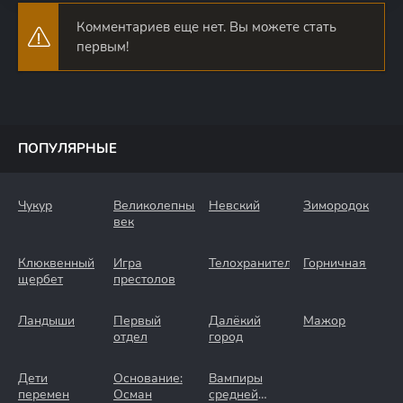
Комментариев еще нет. Вы можете стать
первым!
ПОПУЛЯРНЫЕ
Чукур
Великолепный
Невский
Зимородок
век
Клюквенный
Игра
Телохранители
Горничная
щербет
престолов
Ландыши
Первый
Далёкий
Мажор
отдел
город
Дети
Основание:
Вампиры
перемен
Осман
средней