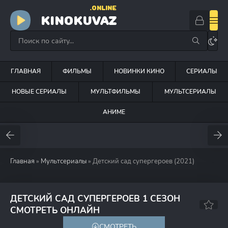
.ONLINE
KINOKUVAZ
ГЛАВНАЯ
ФИЛЬМЫ
НОВИНКИ КИНО
СЕРИАЛЫ
НОВЫЕ СЕРИАЛЫ
МУЛЬТФИЛЬМЫ
МУЛЬТСЕРИАЛЫ
АНИМЕ
Главная
»
Мультсериалы
» Детский сад супергероев (2021)
ДЕТСКИЙ САД СУПЕРГЕРОЕВ 1 СЕЗОН
7.8
5.9
СМОТРЕТЬ ОНЛАЙН
СМОТРЕТЬ