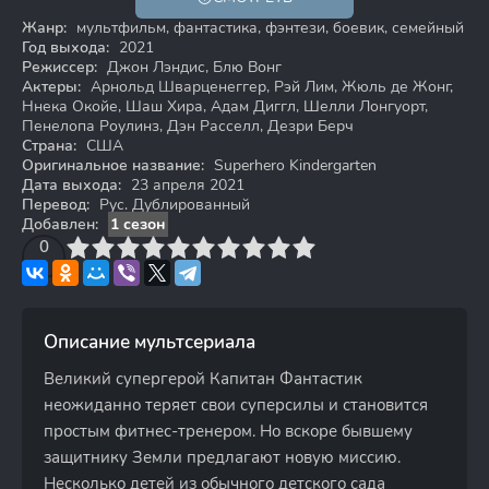
6+
Жанр:
мультфильм, фантастика, фэнтези, боевик, семейный
Год выхода:
2021
Режиссер:
Джон Лэндис, Блю Вонг
Актеры:
Арнольд Шварценеггер, Рэй Лим, Жюль де Жонг,
Ннека Окойе, Шаш Хира, Адам Диггл, Шелли Лонгуорт,
Пенелопа Роулинз, Дэн Расселл, Дезри Берч
Страна:
США
Оригинальное название:
Superhero Kindergarten
Дата выхода:
23 апреля 2021
Перевод:
Рус. Дублированный
Добавлен:
1 сезон
3
4
0
5
6
7
8
9
10
Описание мультсериала
Великий супергерой Капитан Фантастик
неожиданно теряет свои суперсилы и становится
простым фитнес-тренером. Но вскоре бывшему
защитнику Земли предлагают новую миссию.
Несколько детей из обычного детского сада