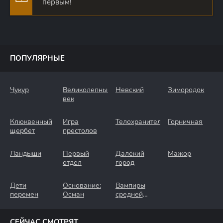
первым!
ПОПУЛЯРНЫЕ
Чукур
Великолепный
Невский
Зимородок
век
Клюквенный
Игра
Телохранители
Горничная
щербет
престолов
Ландыши
Первый
Далёкий
Мажор
отдел
город
Дети
Основание:
Вампиры
перемен
Осман
средней
полосы
СЕЙЧАС СМОТРЯТ