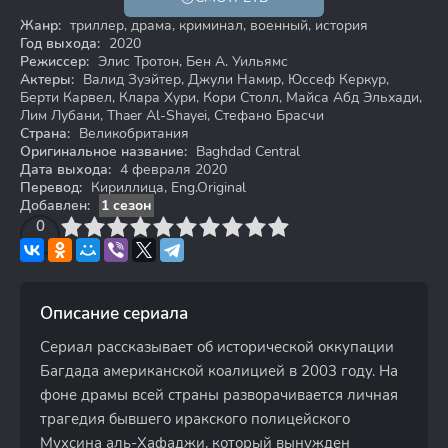
18+
Жанр:
триллер, драма, криминал, военный, история
Год выхода:
2020
Режиссер:
Элис Тротон, Бен А. Уильямс
Актеры:
Валид Зуэйтер, Джули Намир, Юссеф Керкур,
Берти Карвел, Клара Хури, Кори Столл, Майса Абд Эльхади,
Лим Лубани, Thaer Al-Shayei, Стефано Брасчи
Страна:
Великобритания
Оригинальное название:
Baghdad Central
Дата выхода:
4 февраля 2020
Перевод:
Кириллица, Eng.Original
Добавлен:
1 сезон
3
4
0
5
6
7
8
9
10
Описание сериала
Сериал рассказывает об исторической оккупации
Багдада американской коалицией в 2003 году. На
фоне драмы всей страны разворачивается личная
трагедия бывшего иракского полицейского
Мухсина аль-Хафаджи, который вынужден