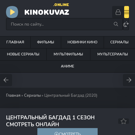
.ONLINE
KINOKUVAZ
ГЛАВНАЯ
ФИЛЬМЫ
НОВИНКИ КИНО
СЕРИАЛЫ
НОВЫЕ СЕРИАЛЫ
МУЛЬТФИЛЬМЫ
МУЛЬТСЕРИАЛЫ
АНИМЕ
Главная
»
Сериалы
» Центральный Багдад (2020)
ЦЕНТРАЛЬНЫЙ БАГДАД 1 СЕЗОН
6.4
7.3
СМОТРЕТЬ ОНЛАЙН
СМОТРЕТЬ