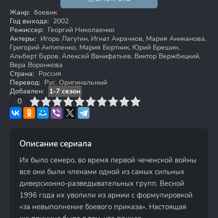
16+
Жанр:
боевик
Год выхода:
2002
Режиссер:
Георгий Николаенко
Актеры:
Игорь Лагутин, Игнат Акрачков, Мария Аниканова,
Григорий Антипенко, Мария Бортник, Юрий Брешин,
Альберт Буров, Алексей Ванифатьев, Виктор Вержбицкий,
Вера Воронкова
Страна:
Россия
Перевод:
Рус. Оригинальный
Добавлен:
1-7 сезон
3
4
0
5
6
7
8
9
10
Описание сериала
Их было семеро, во время первой чеченской войны
все они были членами одной из самых сильных
диверсионно-разведывательных групп. Весной
1996 года их уволили из армии с формулировкой
«за невыполнение боевого приказа». Настоящая