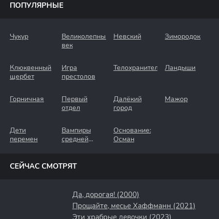
ПОПУЛЯРНЫЕ
Чукур
Великолепный
Невский
Зимородок
век
Клюквенный
Игра
Телохранители
Ландыши
щербет
престолов
Горничная
Первый
Далёкий
Мажор
отдел
город
Дети
Вампиры
Основание:
перемен
средней
Осман
полосы
СЕЙЧАС СМОТРЯТ
Да, дорогая! (2000)
Прощайте, месье Хаффманн (2021)
Эти храбрые девочки (2023)