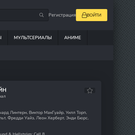
Регистрация
ВОЙТИ
Ы
МУЛЬТСЕРИАЛЫ
АНИМЕ
ЙН
нал
ард Линтерн, Виктор МакГуайр, Уилл Торп,
ьт, Фредди Уайз, Леон Херберт, Энди Бюрс,
und & Hellström: Cell 8