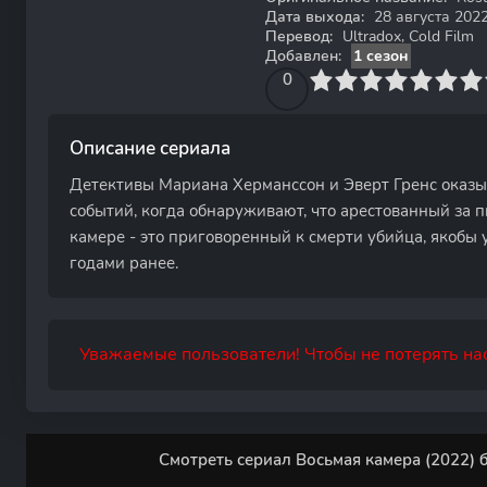
Дата выхода:
28 августа 202
Перевод:
Ultradox, Cold Film
Добавлен:
1 сезон
0
1
2
3
4
0
5
6
7
8
9
10
Описание сериала
Детективы Мариана Херманссон и Эверт Гренс оказы
событий, когда обнаруживают, что арестованный за 
камере - это приговоренный к смерти убийца, якоб
годами ранее.
Уважаемые пользователи! Чтобы не потерять нас
Смотреть сериал Восьмая камера (2022) 