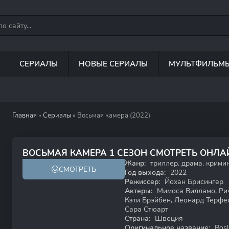
СЕРИАЛЫ
НОВЫЕ СЕРИАЛЫ
МУЛЬТФИЛЬМ
Главная
»
Сериалы
» Восьмая камера (2022)
7.1
6.7
ВОСЬМАЯ КАМЕРА 1 СЕЗОН СМОТРЕТЬ ОНЛА
Жанр:
триллер, драма, крими
СМОТРЕТЬ
Год выхода:
2022
Режиссер:
Йохан Брисингер
Актеры:
Мимоса Вилламо, Рич
Кэти Брэйбен, Леонард Терфел
Сара Стюарт
Страна:
Швеция
Оригинальное название:
Rosl