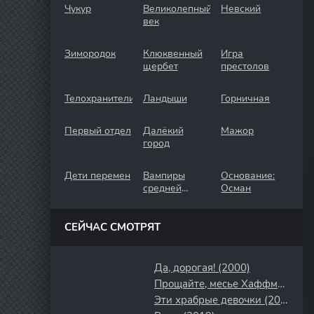
Чукур
Великолепный
Невский
век
Зимородок
Клюквенный
Игра
щербет
престолов
Телохранители
Ландыши
Горничная
Первый отдел
Далёкий
Мажор
город
Дети перемен
Вампиры
Основание:
средней
Осман
полосы
СЕЙЧАС СМОТРЯТ
Да, дорогая! (2000)
Прощайте, месье Хаффманн (2021)
Эти храбрые девочки (2023)