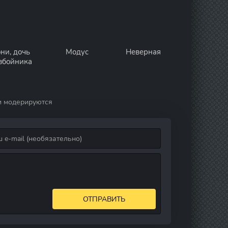
ни, дочь
Модус
Неверная
збойника
и модерируются
ОТПРАВИТЬ