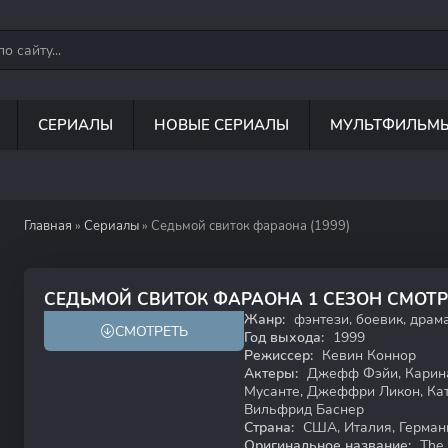
СЕРИАЛЫ
НОВЫЕ СЕРИАЛЫ
МУЛЬТФИЛЬМ
Главная
»
Сериалы
» Седьмой свиток фараона (1999)
5.8
5.7
СЕДЬМОЙ СВИТОК ФАРАОНА 1 СЕЗОН СМОТ
Жанр:
фэнтези, боевик, драм
СМОТРЕТЬ
12+
Год выхода:
1999
Режиссер:
Кевин Коннор
Актеры:
Джефф Фэйи, Карина
Мусанте, Джеффри Ликон, Кат
Вильфрид Баснер
Страна:
США, Италия, Герман
Оригинальное название:
The 