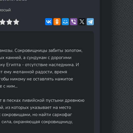
лосый
Мамозы. Сокровищницы забиты золотом,
х камней, а сундукам с дорогими
ку Египта - отсутствие наследника. И
ит ему желанной радости, время
Чтобы никому не оставлять нажитое
с ним...
ет в песках ливийской пустыни древнюю
й, из которых указывает на место
с сокровищами, но найти саркофаг
я сила, охраняющая сокровищницу,