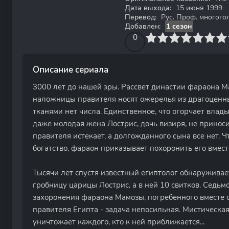
Дата выхода:
15 июня 1999
Перевод:
Рус. Проф. многого
Добавлен:
1 сезон
0
1
2
3
4
0
5
6
7
8
9
10
Описание сериала
3000 лет до нашей эры. Рассвет династии фараона 
наложницы правителя носят ожерелья из драгоценны
тканями нет числа. Единственное, что огорчает влады
даже молодая жена Лострис, дочь визиря, не принос
правителя истекает, а долгожданного сына все нет. 
богатство, фараон приказывает похоронить его вместе 
Тысячи лет спустя известный египтолог обнаружива
гробницу царицы Лострис, а в ней 10 свитков. Седьмо
захоронения фараона Мамозы, погребенного вместе 
правителя Египта - задача непосильная. Мистическа
уничтожает каждого, кто к ней приближается...