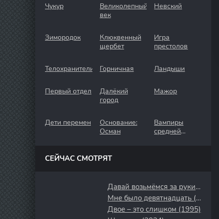
Чукур
Великолепный
Невский
век
Зимородок
Клюквенный
Игра
щербет
престолов
Телохранители
Горничная
Ландыши
Первый отдел
Далёкий
Мажор
город
Дети перемен
Основание:
Вампиры
Осман
средней
полосы
СЕЙЧАС СМОТРЯТ
Давай возьмёмся за руки и будем смотреть на закат (2018)
Мне было девятнадцать (1967)
Двое – это слишком (1995)