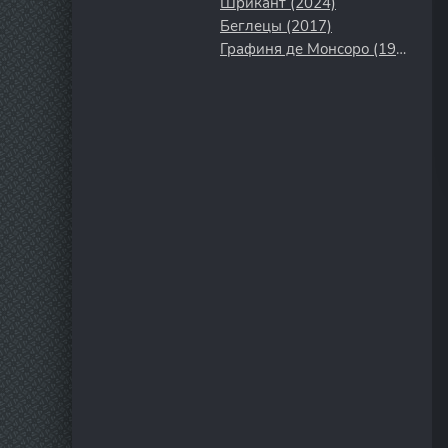
Шрикант (2024)
Беглецы (2017)
Графиня де Монсоро (1997)