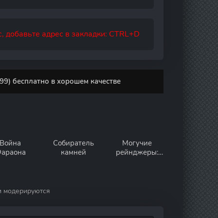
, добавьте адрес в закладки: CTRL+D
99) бесплатно в хорошем качестве
Война
Собиратель
Могучие
араона
камней
рейнджеры:
Успеть на
помощь
и модерируются