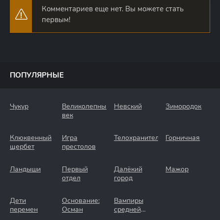
Комментариев еще нет. Вы можете стать
первым!
ПОПУЛЯРНЫЕ
Чукур
Великолепный
Невский
Зимородок
век
Клюквенный
Игра
Телохранители
Горничная
щербет
престолов
Ландыши
Первый
Далёкий
Мажор
отдел
город
Дети
Основание:
Вампиры
перемен
Осман
средней
полосы