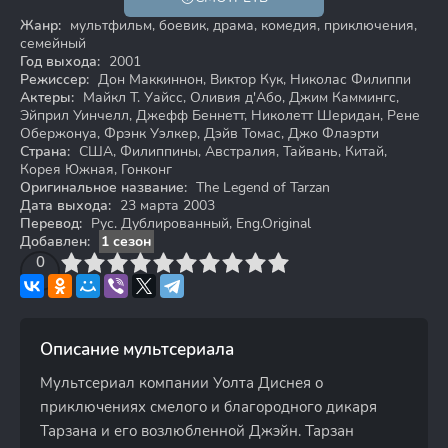
6+
Жанр:
мультфильм, боевик, драма, комедия, приключения,
семейный
Год выхода:
2001
Режиссер:
Дон Маккиннон, Виктор Кук, Николас Филиппи
Актеры:
Майкл Т. Уайсс, Оливия д'Або, Джим Каммингс,
Эйприл Уинчелл, Джефф Беннетт, Николетт Шеридан, Рене
Обержонуа, Фрэнк Уэлкер, Дэйв Томас, Джо Флаэрти
Страна:
США, Филиппины, Австралия, Тайвань, Китай,
Корея Южная, Гонконг
Оригинальное название:
The Legend of Tarzan
Дата выхода:
23 марта 2003
Перевод:
Рус. Дублированный, Eng.Original
Добавлен:
1 сезон
3
4
0
5
6
7
8
9
10
Описание мультсериала
Мультсериал компании Уолта Диснея о
приключениях смелого и благородного дикаря
Тарзана и его возлюбленной Джэйн. Тарзан