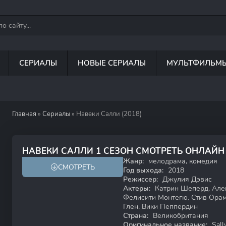
СЕРИАЛЫ
НОВЫЕ СЕРИАЛЫ
МУЛЬТФИЛЬМ
Главная
»
Сериалы
» Навеки Салли (2018)
5.4
6.7
НАВЕКИ САЛЛИ 1 СЕЗОН СМОТРЕТЬ ОНЛАЙН
Жанр:
мелодрама, комедия
СМОТРЕТЬ
18+
Год выхода:
2018
Режиссер:
Джулия Дэвис
Актеры:
Катрин Шеперд, Алек
Фелисити Монтегю, Стив Орам
Глен, Вики Пеппердин
Страна:
Великобритания
Оригинальное название:
Sall