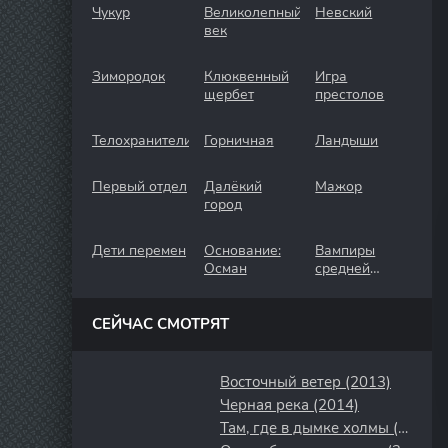
Чукур
Великолепный
Невский
век
Зимородок
Клюквенный
Игра
щербет
престолов
Телохранители
Горничная
Ландыши
Первый отдел
Далёкий
Мажор
город
Дети перемен
Основание:
Вампиры
Осман
средней
полосы
СЕЙЧАС СМОТРЯТ
Восточный ветер (2013)
Черная река (2014)
Там, где в дымке холмы (2025)