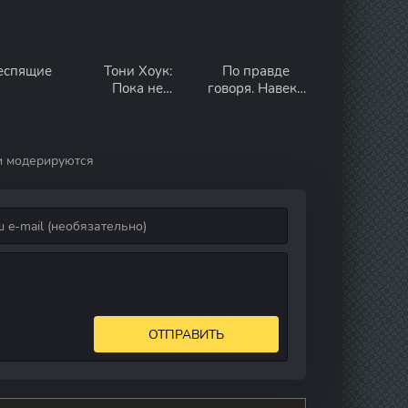
еспящие
Тони Хоук:
По правде
Пока не
говоря. Навеки
отвалятся
твой
колеса
и модерируются
ОТПРАВИТЬ