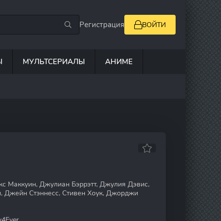
Регистрация
ВОЙТИ
Ы
МУЛЬТСЕРИАЛЫ
АНИМЕ
с Маккуин, Джулиан Бэррэтт, Джулия Дэвис,
, Джейн Стэннесс, Стивен Хоук, Джорджи
y4Ever