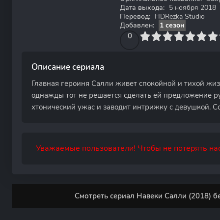
Дата выхода:
5 ноября 2018
Перевод:
HDRezka Studio
Добавлен:
1 сезон
0
1
2
3
4
0
5
6
7
8
9
10
Описание сериала
Главная героиня Салли живет спокойной и тихой жи
однажды тот не решается сделать ей предложение ру
хтонический ужас и заводит интрижку с девушкой. Со
Уважаемые пользователи! Чтобы не потерять нас
Смотреть сериал Навеки Салли (2018) б