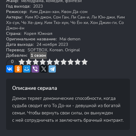
Жанр:
мелодрама, комедия, фэнтези
Год выхода:
2023
Режиссер:
Ким Джан-хан, Квон Да-сом
Актеры:
Ким Ю-джон, Сон Ган, Ли Сан-и, Ли Юн-джи, Ким
Хэ-сук, Чо Хе-джу, Ким Тхэ-хун, Чо Ён-хи, Хон Джин-ги, Со
Джон-ён
Страна:
Корея Южная
Оригинальное название:
Mai demon
Дата выхода:
24 ноября 2023
Перевод:
SOFTBOX, Korean. Original
Добавлен:
1 сезон
3
4
0
5
6
7
8
9
10
Описание сериала
Демон теряет демонические способности, когда
судьба сводит его То До-хи - девушкой из богатой
семьи. Чтобы вернуть свои силы, он вынужден
с ней сотрудничать и заключить брачный контракт.