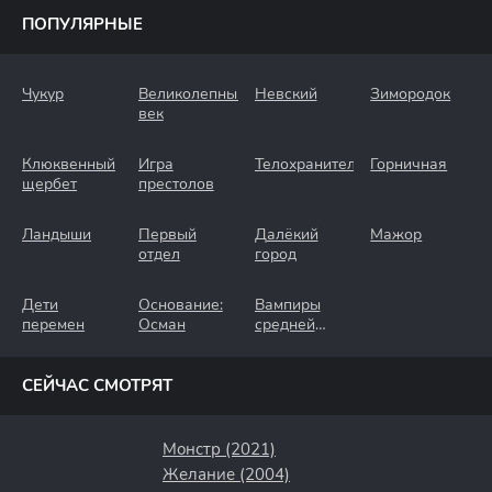
ПОПУЛЯРНЫЕ
Чукур
Великолепный
Невский
Зимородок
век
Клюквенный
Игра
Телохранители
Горничная
щербет
престолов
Ландыши
Первый
Далёкий
Мажор
отдел
город
Дети
Основание:
Вампиры
перемен
Осман
средней
полосы
СЕЙЧАС СМОТРЯТ
Монстр (2021)
Желание (2004)