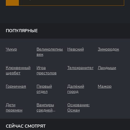
ПОПУЛЯРНЫЕ
Чукур
Великолепный
Невский
Зимородок
век
Клюквенный
Игра
Телохранители
Ландыши
щербет
престолов
Горничная
Первый
Далёкий
Мажор
отдел
город
Дети
Вампиры
Основание:
перемен
средней
Осман
полосы
СЕЙЧАС СМОТРЯТ