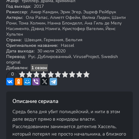
Жанр:
триллер, драма, криминал
Год выхода:
2017
Режиссер:
Амир Камдин, Эрик Эгер, Эшреф Рейбрук
Актеры:
Ола Рапас, Алиетт Офейм, Вилма Лиден, Шанти
Рони, Тома Холмин, Нанна Блонделл, Ана Гиль де Мелу
Насименто, Дэвид Нзинга, Кристофер Вагелин, Йенс
Хультен
Страна:
Швеция, Германия, Бельгия
Оригинальное название:
Hassel
Дата выхода:
30 июля 2020
Перевод:
Рус. Дублированный, ViruseProject, Swedish
original
Добавлен:
1 сезон
3
4
0
5
6
7
8
9
10
Описание сериала
Средь бела дня убит полицейский, и нити в этом
деле ведут прямо в коридоры власти.
Расследованием занимается детектив Хассель,
который потерял не просто начальника, а близкого