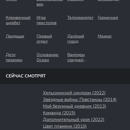
век
Клюквенный
Игра
Телохранители
Горничная
щербет
престолов
Ландыши
Первый
Далёкий
Мажор
отдел
город
Дети
Основание:
Вампиры
перемен
Осман
средней
полосы
СЕЙЧАС СМОТРЯТ
Хельсинкский синдром (2022)
Звёздные войны: Повстанцы (2014)
Мой безумный дневник (2013)
Команда (2015)
Дополнительный урок (2022)
Цвет пламени (2010)