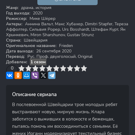
Жанр:
драма, история
Год выхода:
2020
Режиссер:
Мике Шёрер
Актеры:
Аннина Вальт, Макс Хубахер, Dimitri Stapfer, Тереза
Аффолтер, Сильвия Рорер, Urs Bosshardt, Штефан Курт, Ян
Хрынкевич, Miron Sharshunov, Gustav Strunz
Страна:
Швейцария
Оригинальное название:
Frieden
Дата выхода:
26 сентября 2020
Перевод:
Рус. Проф. двухголосый, Original
Добавлен:
1 сезон
3
4
0
5
6
7
8
9
10
Описание сериала
В послевоенной Швейцарии трое молодых ребят
выстраивают новую, мирную жизнь. Клара
заботится о выживших в холокосте и беженцах,
пытаясь помочь им воссоединиться с семьями. Её
жених Иоганн модернизирует текстильный бизнес