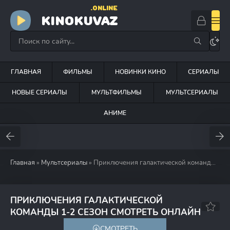
.ONLINE
KINOKUVAZ
ГЛАВНАЯ
ФИЛЬМЫ
НОВИНКИ КИНО
СЕРИАЛЫ
НОВЫЕ СЕРИАЛЫ
МУЛЬТФИЛЬМЫ
МУЛЬТСЕРИАЛЫ
АНИМЕ
Главная
»
Мультсериалы
» Приключения галактической команды (2006)
ПРИКЛЮЧЕНИЯ ГАЛАКТИЧЕСКОЙ
5.8
6.1
КОМАНДЫ 1-2 СЕЗОН СМОТРЕТЬ ОНЛАЙН
СМОТРЕТЬ