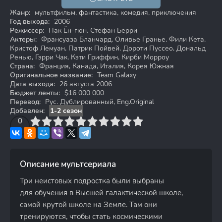
Жанр:
мультфильм, фантастика, комедия, приключения
Год выхода:
2006
Режиссер:
Пак Ён-гюн, Стефан Берри
Актеры:
Франсуаза Бланчард, Оливье Гранье, Фили Кета,
Кристоф Лемуан, Патрик Пойвей, Дороти Пуссео, Дональд
Ренью, Гэрри Чак, Кэти Гриффин, Кирби Морроу
Страна:
Франция, Канада, Италия, Корея Южная
Оригинальное название:
Team Galaxy
Дата выхода:
26 августа 2006
Бюджет ленты:
$16 000 000
Перевод:
Рус. Дублированный, Eng.Original
Добавлен:
1-2 сезон
3
4
0
5
6
7
8
9
10
Описание мультсериала
Три неистовых подростка были выбраны
для обучения в Высшей галактической школе,
самой крутой школе на Земле. Там они
тренируются, чтобы стать космическими