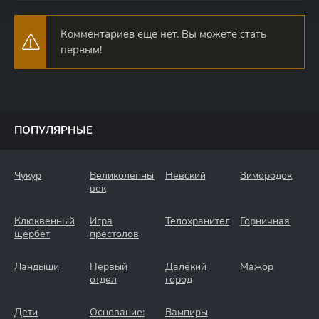
Комментариев еще нет. Вы можете стать
первым!
ПОПУЛЯРНЫЕ
Чукур
Великолепный
Невский
Зимородок
век
Клюквенный
Игра
Телохранители
Горничная
щербет
престолов
Ландыши
Первый
Далёкий
Мажор
отдел
город
Дети
Основание:
Вампиры