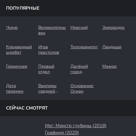
ПОПУЛЯРНЫЕ
Чукур
Великолепный
Невский
Зимородок
век
Клюквенный
Игра
Телохранители
Ландыши
щербет
престолов
Горничная
Первый
Далёкий
Мажор
отдел
город
Дети
Вампиры
Основание:
перемен
средней
Осман
полосы
СЕЙЧАС СМОТРЯТ
Мег: Монстр глубины (2018)
Графиня (2020)