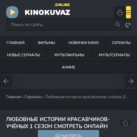
.ONLINE
KINOKUVAZ
ГЛАВНАЯ
ФИЛЬМЫ
НОВИНКИ КИНО
СЕРИАЛЫ
НОВЫЕ СЕРИАЛЫ
МУЛЬТФИЛЬМЫ
МУЛЬТСЕРИАЛЫ
АНИМЕ
Главная
»
Сериалы
» Любовные истории красавчиков-учёных (2023)
ЛЮБОВНЫЕ ИСТОРИИ КРАСАВЧИКОВ-
7.7
7.4
УЧЁНЫХ 1 СЕЗОН СМОТРЕТЬ ОНЛАЙН
СМОТРЕТЬ