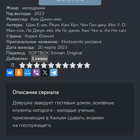
Жанр:
мелодрама
Год выхода:
2023
Режиссер:
Ким Джон-мин
Актеры:
Щин Е-ын, Рёун, Кан Хун, Чон Гон-джу, Хён У, О
Ман-сок, Ли Джун-хёк, Ин Гё-джин, Хан Чхэ-а, Ан Нэ-сан
Страна:
Корея Южная
Оригинальное название:
Kkotseonbi yeolaesa
Дата выхода:
20 марта 2023
Перевод:
SOFTBOX, Korean. Original
Добавлен:
1 сезон
3
4
0
5
6
7
8
9
10
Описание сериала
Девушка заведует гостевым домом, основные
клиенты которого - молодые учёные,
приезжающие в Ханъян сдавать экзамен
на госслужащего.