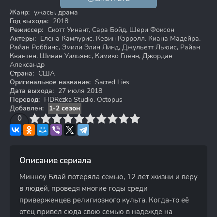
Жанр:
ужасы, драма
Год выхода:
2018
Режиссер:
Скотт Уинант, Сара Бойд, Шери Фоксон
Актеры:
Елена Кампурис, Кевин Кэрролл, Киана Мадейра,
Райан Роббинс, Эмили Элин Линд, Джульетт Льюис, Райан
Квантен, Шиван Уильямс, Кимико Гленн, Джордан
Александр
Страна:
США
Оригинальное название:
Sacred Lies
Дата выхода:
27 июля 2018
Перевод:
HDRezka Studio, Octopus
Добавлен:
1-2 сезон
3
4
0
5
6
7
8
9
10
Описание сериала
Минноу Блай потеряла семью, 12 лет жизни и веру
в людей, проведя многие годы среди
приверженцев религиозного культа. Когда-то её
отец привёл сюда свою семью в надежде на