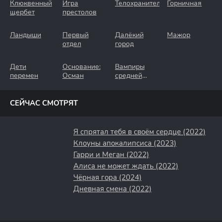
Клюквенный
Игра
Телохранители
Горничная
щербет
престолов
Ландыши
Первый
Далёкий
Мажор
отдел
город
Дети
Основание:
Вампиры
перемен
Осман
средней
полосы
СЕЙЧАС СМОТРЯТ
Я спрятал тебя в своём сердце (2022)
Клоуны апокалипсиса (2023)
Гарри и Меган (2022)
Алиса не может ждать (2022)
Чёрная гора (2024)
Дневная смена (2022)