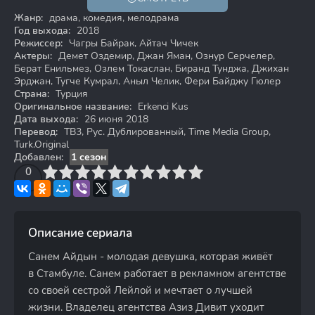
Жанр:
драма, комедия, мелодрама
Год выхода:
2018
Режиссер:
Чагры Байрак, Айтач Чичек
Актеры:
Демет Оздемир, Джан Яман, Ознур Серчелер,
Берат Енильмез, Озлем Токаслан, Биранд Тунджа, Джихан
Эрджан, Тугче Кумрал, Аныл Челик, Фери Байджу Гюлер
Страна:
Турция
Оригинальное название:
Erkenci Kus
Дата выхода:
26 июня 2018
Перевод:
ТВ3, Рус. Дублированный, Time Media Group,
Turk.Original
Добавлен:
1 сезон
3
4
0
5
6
7
8
9
10
Описание сериала
Санем Айдын - молодая девушка, которая живёт
в Стамбуле. Санем работает в рекламном агентстве
со своей сестрой Лейлой и мечтает о лучшей
жизни. Владелец агентства Азиз Дивит уходит