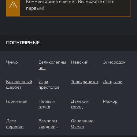
Комментариев еще нет. Вы можете стать
первым!
ПОПУЛЯРНЫЕ
Чукур
Великолепный
Невский
Зимородок
век
Клюквенный
Игра
Телохранители
Ландыши
щербет
престолов
Горничная
Первый
Далёкий
Мажор
отдел
город
Дети
Вампиры
Основание:
перемен
средней
Осман
полосы