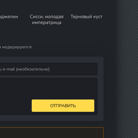
нджелин
Сисси, молодая
Терновый куст
императрица
и модерируются
ОТПРАВИТЬ