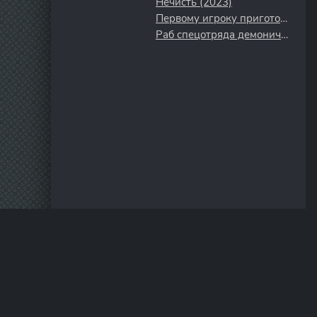
Нечисть (2023)
Первому игроку приготовиться (2018)
Раб спецотряда демонического города (2024)