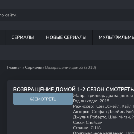
СЕРИАЛЫ
НОВЫЕ СЕРИАЛЫ
МУЛЬТФИЛЬМ
Главная
»
Сериалы
» Возвращение домой (2018)
6.8
7.4
ВОЗВРАЩЕНИЕ ДОМОЙ 1-2 СЕЗОН СМОТРЕТ
Жанр:
триллер, драма, детект
СМОТРЕТЬ
Год выхода:
2018
Режиссер:
Сэм Эсмейл, Кайл 
Актеры:
Стефан Джеймс, Бобб
Джулия Робертс, Шей Уигэм, 
Сисси Спейсек
Страна:
США
Оригинальное название:
Hom