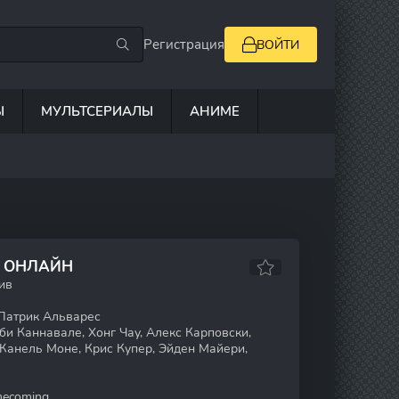
Регистрация
ВОЙТИ
Ы
МУЛЬТСЕРИАЛЫ
АНИМЕ
Ь ОНЛАЙН
ив
Патрик Альварес
и Каннавале, Хонг Чау, Алекс Карповски,
Жанель Моне, Крис Купер, Эйден Майери,
ecoming