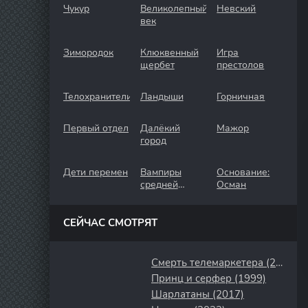
Чукур
Великолепный
Невский
век
Зимородок
Клюквенный
Игра
щербет
престолов
Телохранители
Ландыши
Горничная
Первый отдел
Далёкий
Мажор
город
Дети перемен
Вампиры
Основание:
средней
Осман
полосы
СЕЙЧАС СМОТРЯТ
Смерть телемаркетера (2020)
Принц и серфер (1999)
Шарлатаны (2017)