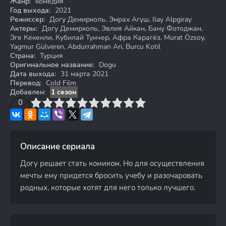
Жанр:
комедия
Год выхода:
2021
Режиссер:
Догу Демирколь, Эмрах Агуш, Ilay Alpgiray
Актеры:
Догу Демирколь, Эвлия Айкан, Бану Фотоджан,
Эге Кёкенли, Кубилай Тунчер, Афра Карагёз, Murat Özsoy,
Yagmur Gülveren, Abdurrahman Ari, Burcu Kotil
Страна:
Турция
Оригинальное название:
Dogu
Дата выхода:
31 марта 2021
Перевод:
Cold Film
Добавлен:
1 сезон
3
4
0
5
6
7
8
9
10
Описание сериала
Догу решает стать комиком. Но для осуществления
мечты ему придется бросить учебу и разочаровать
родных, которые хотят для него только лучшего.