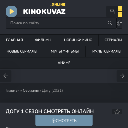
.ONLINE
KINOKUVAZ
ГЛАВНАЯ
ФИЛЬМЫ
НОВИНКИ КИНО
СЕРИАЛЫ
НОВЫЕ СЕРИАЛЫ
МУЛЬТФИЛЬМЫ
МУЛЬТСЕРИАЛЫ
АНИМЕ
Главная
»
Сериалы
» Догу (2021)
7.2
ДОГУ 1 СЕЗОН СМОТРЕТЬ ОНЛАЙН
СМОТРЕТЬ