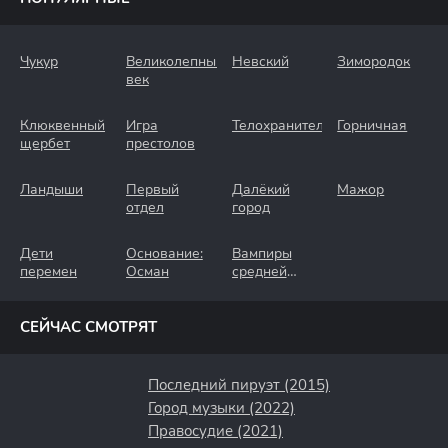
Чукур
Великолепный
Невский
Зимородок
век
Клюквенный
Игра
Телохранители
Горничная
щербет
престолов
Ландыши
Первый
Далёкий
Мажор
отдел
город
Дети
Основание:
Вампиры
перемен
Осман
средней
полосы
СЕЙЧАС СМОТРЯТ
Последний пируэт (2015)
Город музыки (2022)
Правосудие (2021)