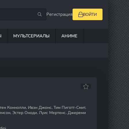
Регистрация
ВОЙТИ
Ы
МУЛЬТСЕРИАЛЫ
АНИМЕ
тен Коннолли, Ивэн Джонс, Тим Пиготт-Смит,
ямсон, Эстер Оноди, Луис Мертенс, Джереми
ini