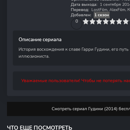
Дата выхода:
1 сентября 201
Перевод:
LostFilm, AlexFilm, К
Добавлен:
1 сезон
0
1
2
3
4
0
5
6
7
8
9
10
Описание сериала
История восхождения к славе Гарри Гудини, его путь
иллюзиониста.
Уважаемые пользователи! Чтобы не потерять нас
Смотреть сериал Гудини (2014) бесп
ЧТО ЕЩЕ ПОСМОТРЕТЬ