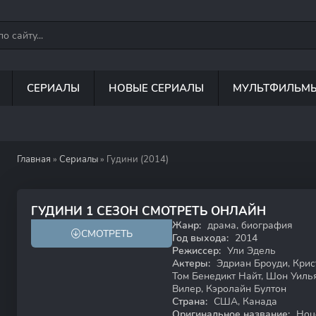
СЕРИАЛЫ
НОВЫЕ СЕРИАЛЫ
МУЛЬТФИЛЬМ
Главная
»
Сериалы
» Гудини (2014)
7.5
7.3
ГУДИНИ 1 СЕЗОН СМОТРЕТЬ ОНЛАЙН
Жанр:
драма, биография
СМОТРЕТЬ
18+
Год выхода:
2014
Режиссер:
Ули Эдель
Актеры:
Эдриан Броуди, Крис
Том Бенедикт Найт, Шон Уиль
Вилер, Кэролайн Бултон
Страна:
США, Канада
Оригинальное название:
Houd