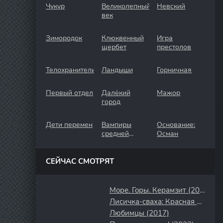
Чукур
Великолепный
Невский
век
Зимородок
Клюквенный
Игра
щербет
престолов
Телохранители
Ландыши
Горничная
Первый отдел
Далёкий
Мажор
город
Дети перемен
Вампиры
Основание:
средней
Осман
полосы
СЕЙЧАС СМОТРЯТ
Море. Горы. Керамзит (2014)
Лисичка-сваха: Красная луна (2024)
Любимцы (2017)