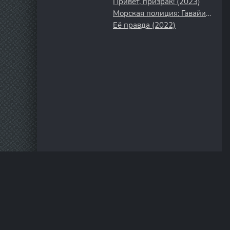
Привет, призрак! (2023)
Морская полиция: Гавайи (2021)
Её правда (2022)