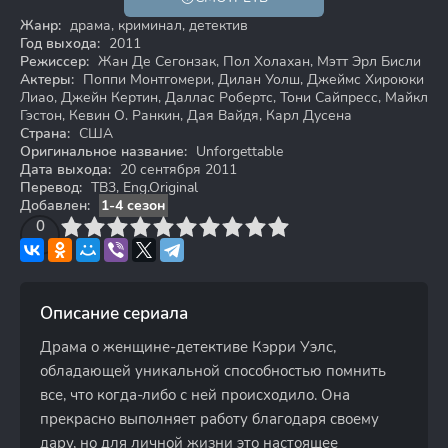
16+
Жанр:
драма, криминал, детектив
Год выхода:
2011
Режиссер:
Жан Де Сегонзак, Пол Холахан, Мэтт Эрл Бисли
Актеры:
Поппи Монтгомери, Дилан Уолш, Джеймс Хироюки
Лиао, Джейн Кертин, Даллас Робертс, Тони Сайпресс, Майкл
Гэстон, Кевин О. Ранкин, Дая Вайдя, Карл Дусена
Страна:
США
Оригинальное название:
Unforgettable
Дата выхода:
20 сентября 2011
Перевод:
ТВ3, Eng.Original
Добавлен:
1-4 сезон
3
4
0
5
6
7
8
9
10
Описание сериала
Драма о женщине-детективе Кэрри Уэлс,
обладающей уникальной способностью помнить
все, что когда-либо с ней происходило. Она
прекрасно выполняет работу благодаря своему
дару, но для личной жизни это настоящее