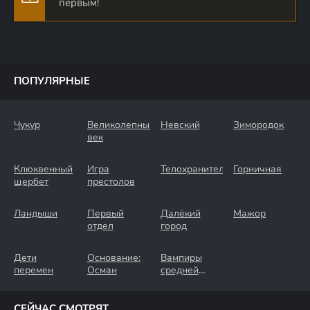
первым!
ПОПУЛЯРНЫЕ
Чукур
Великолепный
Невский
Зимородок
век
Клюквенный
Игра
Телохранители
Горничная
щербет
престолов
Ландыши
Первый
Далёкий
Мажор
отдел
город
Дети
Основание:
Вампиры
перемен
Осман
средней
полосы
СЕЙЧАС СМОТРЯТ