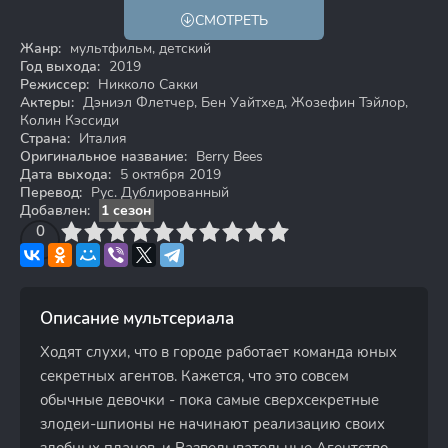
СМОТРЕТЬ
6+
Жанр:
мультфильм, детский
Год выхода:
2019
Режиссер:
Никколо Сакки
Актеры:
Дэниэл Флетчер, Бен Уайтхед, Жозефин Тэйлор,
Колин Кэссиди
Страна:
Италия
Оригинальное название:
Berry Bees
Дата выхода:
5 октября 2019
Перевод:
Рус. Дублированный
Добавлен:
1 сезон
3
4
0
5
6
7
8
9
10
Описание мультсериала
Ходят слухи, что в городе работает команда юных
секретных агентов. Кажется, что это совсем
обычные девочки - пока самые сверхсекретные
злодеи-шпионы не начинают реализацию своих