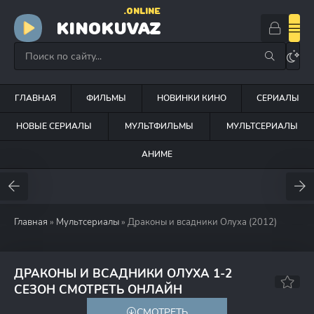
.ONLINE
KINOKUVAZ
ГЛАВНАЯ
ФИЛЬМЫ
НОВИНКИ КИНО
СЕРИАЛЫ
НОВЫЕ СЕРИАЛЫ
МУЛЬТФИЛЬМЫ
МУЛЬТСЕРИАЛЫ
АНИМЕ
Главная
»
Мультсериалы
» Драконы и всадники Олуха (2012)
ДРАКОНЫ И ВСАДНИКИ ОЛУХА 1-2
7.6
7.9
СЕЗОН СМОТРЕТЬ ОНЛАЙН
СМОТРЕТЬ