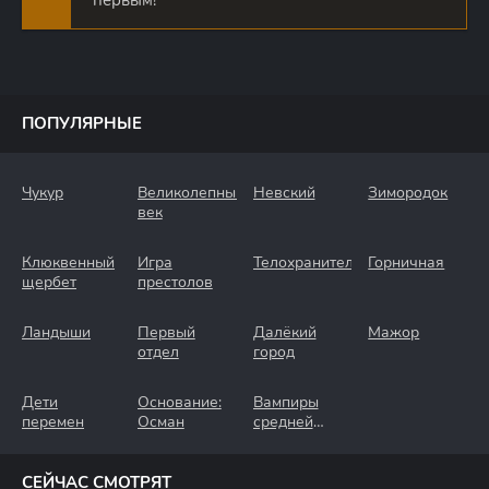
первым!
ПОПУЛЯРНЫЕ
Чукур
Великолепный
Невский
Зимородок
век
Клюквенный
Игра
Телохранители
Горничная
щербет
престолов
Ландыши
Первый
Далёкий
Мажор
отдел
город
Дети
Основание:
Вампиры
перемен
Осман
средней
полосы
СЕЙЧАС СМОТРЯТ