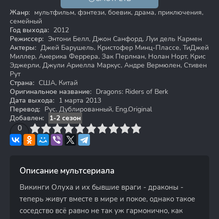
6+
Жанр:
мультфильм, фэнтези, боевик, драма, приключения,
семейный
Год выхода:
2012
Режиссер:
Энтони Белл, Джон Санфорд, Луи дель Кармен
Актеры:
Джей Барушель, Кристофер Минц-Плассе, ТиДжей
Миллер, Америка Феррера, Зак Перлман, Нолан Норт, Крис
Эджерли, Джули Ариелла Маркус, Андре Вермюлен, Стивен
Рут
Страна:
США, Китай
Оригинальное название:
Dragons: Riders of Berk
Дата выхода:
1 марта 2013
Перевод:
Рус. Дублированный, Eng.Original
Добавлен:
1-2 сезон
3
4
0
5
6
7
8
9
10
Описание мультсериала
Викинги Олуха и их бывшие враги - драконы -
теперь живут вместе в мире и покое, однако такое
соседство всё равно не так уж гармонично, как